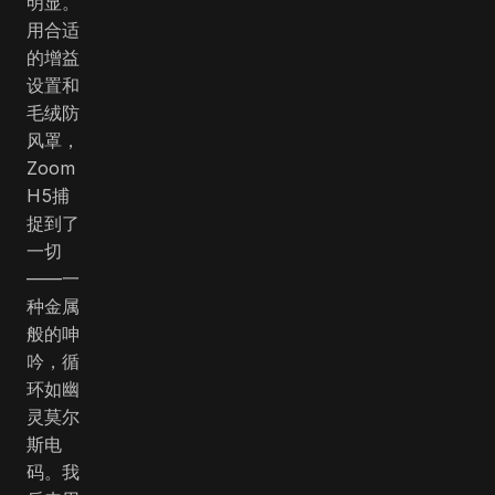
明显。
用合适
的增益
设置和
毛绒防
风罩，
Zoom
H5捕
捉到了
一切
——一
种金属
般的呻
吟，循
环如幽
灵莫尔
斯电
码。我