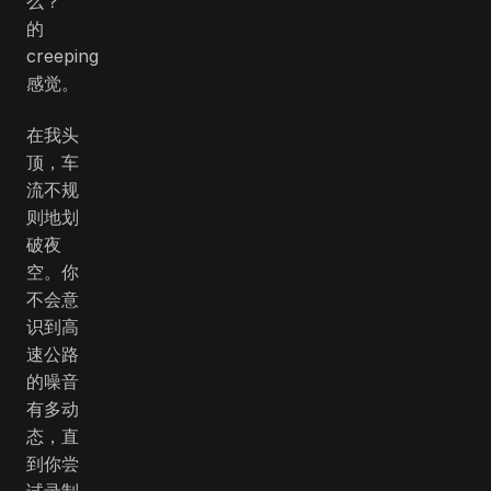
么？”
的
creeping
感觉。
在我头
顶，车
流不规
则地划
破夜
空。你
不会意
识到高
速公路
的噪音
有多动
态，直
到你尝
试录制