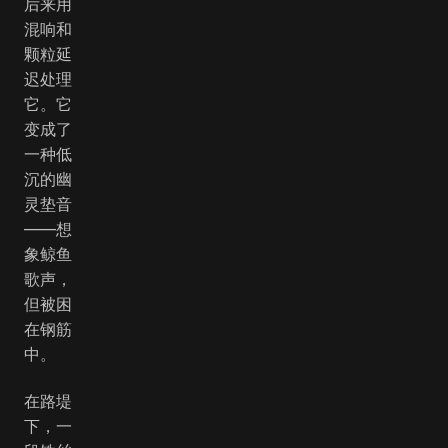
后来用
混响和
颗粒延
迟处理
它。它
变成了
一种低
沉的幽
灵垫音
——想
象鲸鱼
歌声，
但被困
在钢筋
中。
在路堤
下，一