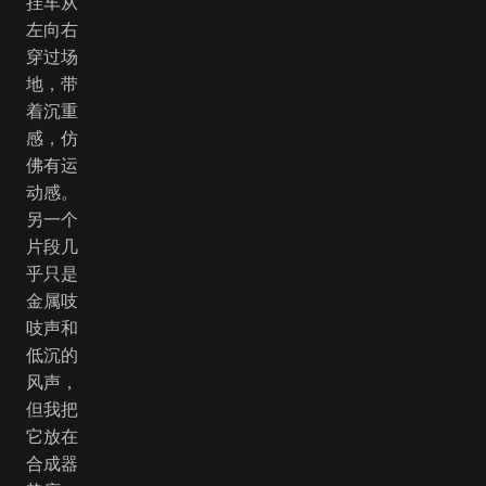
挂车从
左向右
穿过场
地，带
着沉重
感，仿
佛有运
动感。
另一个
片段几
乎只是
金属吱
吱声和
低沉的
风声，
但我把
它放在
合成器