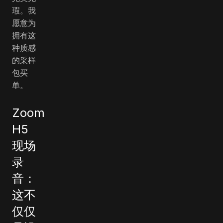
瑕。我
愿意为
拥有这
种质感
的采样
包买
单。
Zoom
H5
现场
录
音：
这不
仅仅