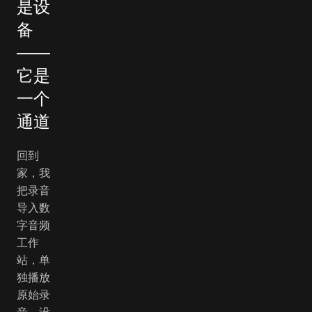
是设
备
——
它是
一个
通道
回到
家，我
把录音
导入数
字音频
工作
站，单
独播放
原始录
音。没