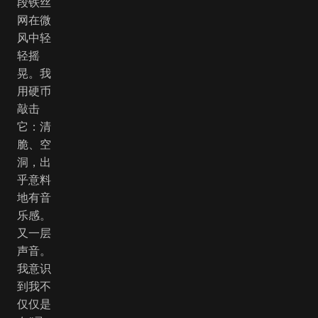
段铁丝
网在微
风中轻
轻摇
晃。我
用硬币
敲击
它：清
脆、空
洞，出
乎意料
地有音
乐感。
又一层
声音。
我意识
到我不
仅仅是