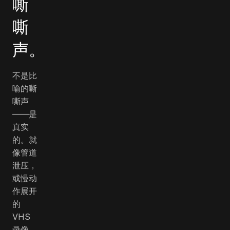
嘶
嘶
声。
不是比
喻的嘶
嘶声
——是
真实
的。就
像管道
泄压，
或慢动
作展开
的
VHS
录像