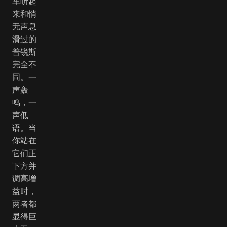
车听起
来和悄
无声息
滑过的
普锐斯
完全不
同。一
声轰
鸣，一
声低
语。当
你站在
它们正
下方并
调高增
益时，
两者都
显得巨