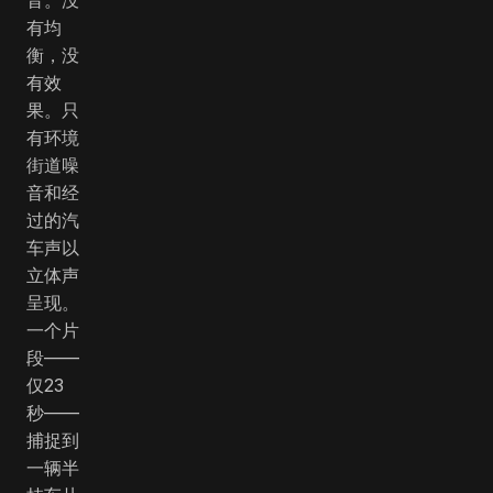
有均
衡，没
有效
果。只
有环境
街道噪
音和经
过的汽
车声以
立体声
呈现。
一个片
段——
仅23
秒——
捕捉到
一辆半