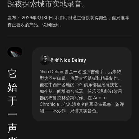
深夜探索城市实地录音。
发布：
2026年3月30日
.
我们可能通过链接获得佣金，但只推荐
真正喜欢的产品。说到做到。
作者 Nico Delray
它
Nico Delray 曾是一名巡演吉他手，后来转
型为器材编辑，热爱古怪踏板和精品制作。
始
他在中西部各地的 DIY 俱乐部里磨练技艺，
如今从一间堆满合成器、弦乐器和脚钉效果
于
器的布鲁克林公寓写作。在 Audio
Chronicle，他以演奏者的耳朵审视每一篇评
一
测――不炒作，只讲真实音色。
声