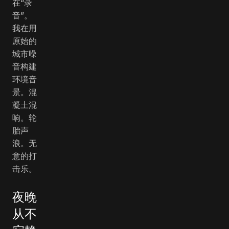
在“录
音”。
我在用
原始的
城市噪
音构建
环境音
景。混
凝土混
响。轮
胎声
浪。无
意的打
击乐。
夜晚
从不