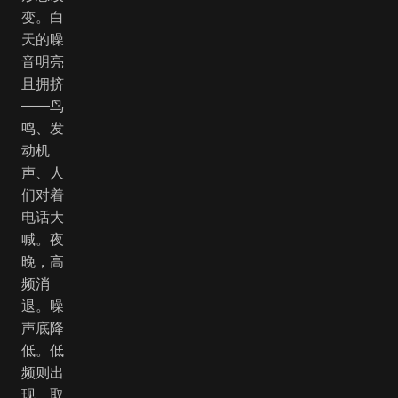
变。白
天的噪
音明亮
且拥挤
——鸟
鸣、发
动机
声、人
们对着
电话大
喊。夜
晚，高
频消
退。噪
声底降
低。低
频则出
现，取