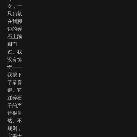
次，一
只负鼠
在我脚
边的碎
石上蹒
跚而
过。我
没有惊
慌——
我按下
了录音
键。它
踩碎石
子的声
音很自
然、不
规则，
完美无