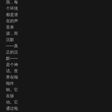
我，每
个环境
都是潜
在的声
音来
源，而
沉默
——真
正的沉
默——
是个神
话。世
界在嗡
嗡作
响。它
在脉
动。它
通过电