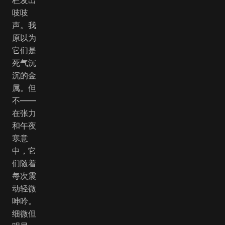
吱吱
声。我
原以为
它们是
死气沉
沉的金
属。但
不——
在张力
和午夜
寒意
中，它
们随着
每次震
动轻微
呻吟。
细微但