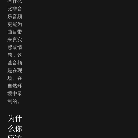
有什么
比非音
乐音频
更能为
曲目带
来真实
感或情
感，这
些音频
是在现
场、在
自然环
境中录
制的。
为什
么你