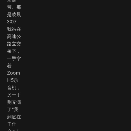
带。那
是凌晨
3:07，
我站在
高速公
路立交
桥下，
一手拿
着
Zoom
H5录
音机，
另一手
则充满
了“我
到底在
干什