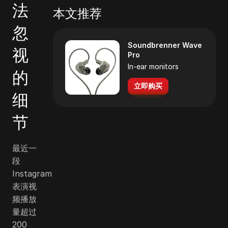
法
本文推荐
忽
Soundbrenner Wave
视
Pro
In-ear monitors
的
立即购买
细
节
最近一
段
Instagram
表演视
频播放
量超过
200