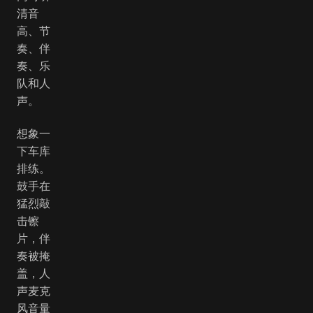
清音
高、节
奏、伴
奏、乐
队和人
声。
想象一
下车库
排练。
鼓手在
猛烈敲
击镲
片，伴
奏被掩
盖，人
声麦克
风音量