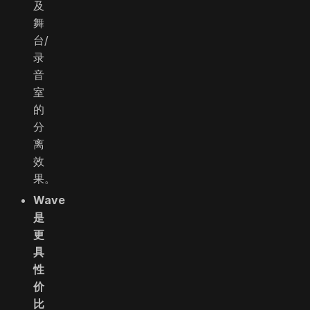
及
舞
台/
录
音
室
的
分
离
效
果。
Wave
是
更
具
性
价
比