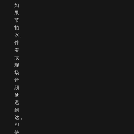
如
果
节
拍
器、
伴
奏
或
现
场
音
频
延
迟
到
达，
即
使