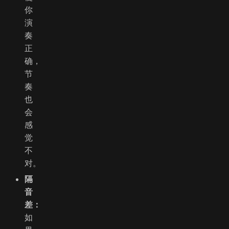
你
演
奏
正
确，
节
奏
也
会
感
觉
不
对。
隔
音
差：
如