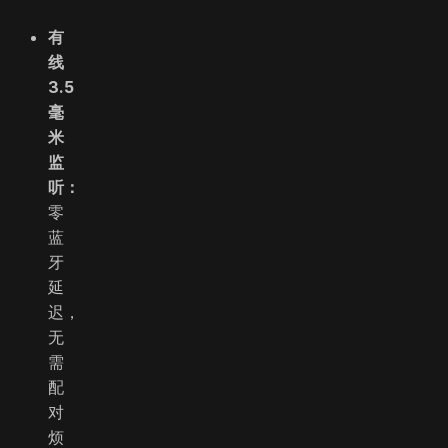
有
线
3.5
毫
米
监
听：
零
蓝
牙
延
迟，
无
需
配
对
烦