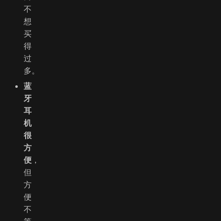
不
想
买
得
过
多。
蓝
牙
耳
机
很
方
便
，
但
方
便
不