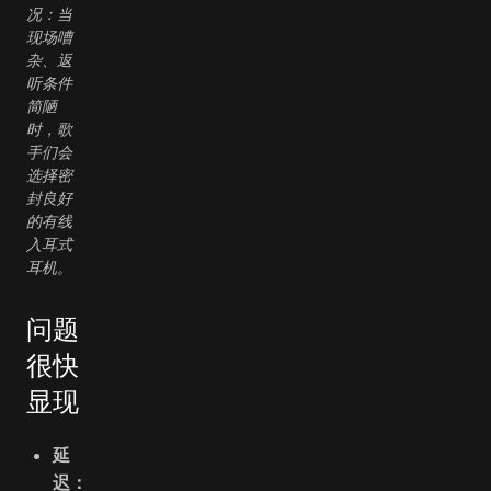
况：当
现场嘈
杂、返
听条件
简陋
时，歌
手们会
选择密
封良好
的有线
入耳式
耳机。
问题
很快
显现
延
迟：