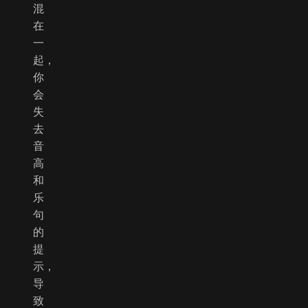
混
在
一
起，
你
会
失
去
音
高
和
乐
句
的
提
示，
导
致