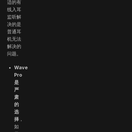
适的有
线入耳
监听解
决的是
普通耳
机无法
解决的
问题。
Wave
Pro
是
严
肃
的
选
择
，
如