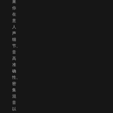
果
你
在
意
人
声
细
节、
音
高
准
确
性、
密
集
混
音
以