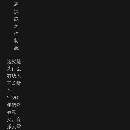
表
演
缺
乏
控
制
感。
这就是
为什么
有线入
耳监听
在
2026
年依然
有意
义。音
乐人需