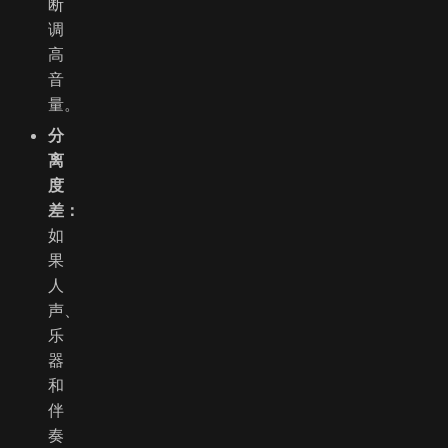
断
调
高
音
量。
分
离
度
差：
如
果
人
声、
乐
器
和
伴
奏