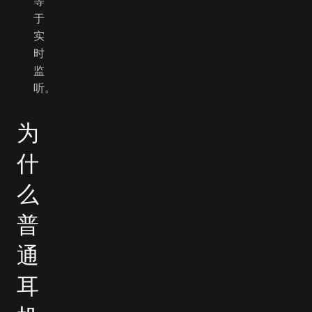
等
于
实
时
监
听。
为
什
么
普
通
耳