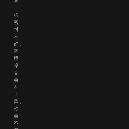
果
耳
机
密
封
不
好，
环
境
噪
音
会
占
上
风，
你
会
不