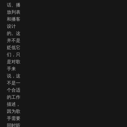
话、播
放列表
和播客
设计
的。这
并不是
贬低它
们，只
是对歌
手来
说，这
不是一
个合适
的工作
描述，
因为歌
手需要
同时听