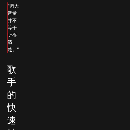
“调大
音量
并不
等于
听得
清
楚。”
歌
手
的
快
速