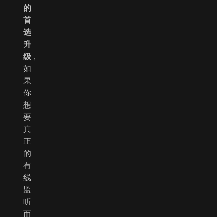
的
首
选
升
级
，
如
果
你
想
要
真
正
的
有
线
监
听
而