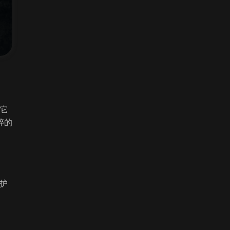
，它
碎的
保护