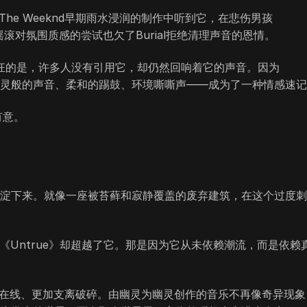
在The Weeknd早期雨水浸润的制作中听到它，在悲伤男孩
摇滚对氛围质感的尝试也欠了Burial拒绝清理声音的恩情。
狂的是，许多人没有引用它，却仍然回响着它的声音。因为
—幽灵般的声音、柔和的踢鼓、环境嘶嘶声——成为了一种情感速
有意。
是沉淀下来。就像一座被苔藓和寂静覆盖的废弃建筑，在这个过度
《Untrue》却超越了它。那是因为它从未依赖潮流，而是依赖
加在线、更加支离破碎。由幽灵为幽灵创作的音乐不再像奇异现象