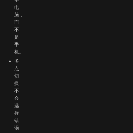
电
脑，
而
不
是
手
机。
多
点
切
换
不
会
选
择
错
误