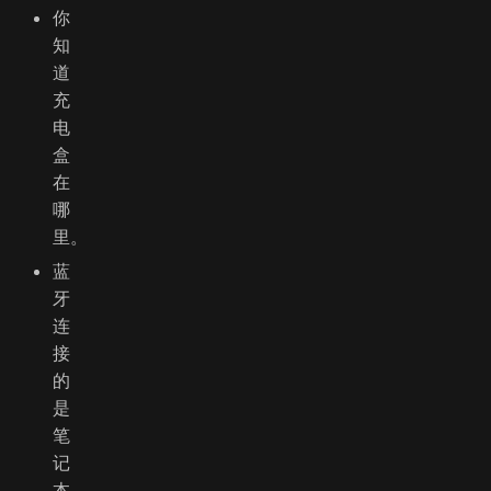
你
知
道
充
电
盒
在
哪
里。
蓝
牙
连
接
的
是
笔
记
本