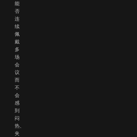
能
否
连
续
佩
戴
多
场
会
议
而
不
会
感
到
闷
热、
夹