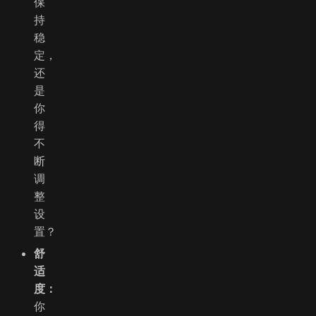
保
持
稳
定，
还
是
你
得
不
断
调
整
设
置？
舒
适
度：
你