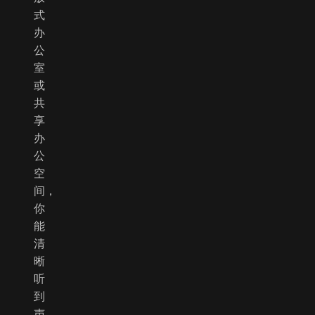
式
办
公
室
或
共
享
办
公
空
间，
你
能
清
晰
听
到
声