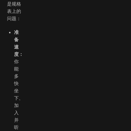
是规格
表上的
问题：
准
备
速
度：
你
能
多
快
坐
下、
加
入
并
听