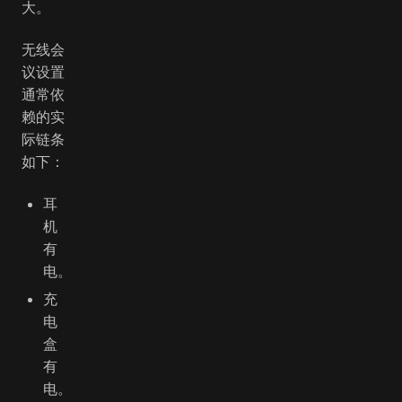
大。
无线会
议设置
通常依
赖的实
际链条
如下：
耳
机
有
电。
充
电
盒
有
电。