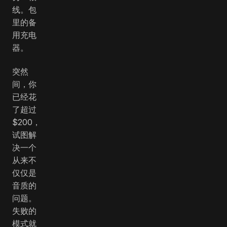
线。包
里的备
用充电
器。
突然
间，你
已经花
了超过
$200
，
试图解
决一个
从来不
仅仅是
音质的
问题。
失败的
模式就