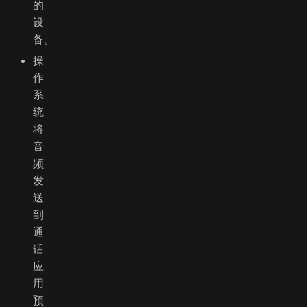
的
设
备。
操
作
系
统
将
音
频
发
送
到
通
话
应
用
预