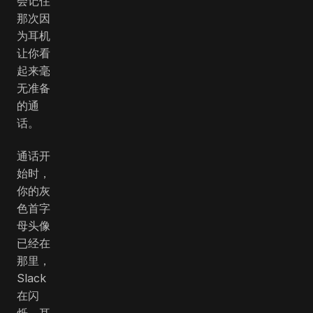
会记住
那次因
为耳机
让你看
起来毫
无准备
的通
话。
通话开
始时，
你的灰
色首字
母头像
已经在
那里，
Slack
在闪
烁，耳