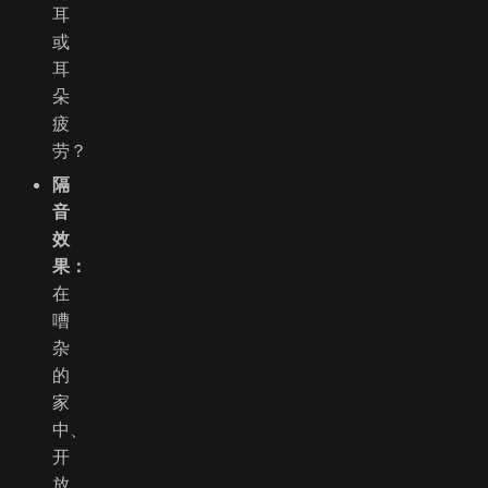
耳
或
耳
朵
疲
劳？
隔
音
效
果：
在
嘈
杂
的
家
中、
开
放