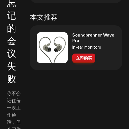
忘
记
本文推荐
的
Soundbrenner Wave
会
Pro
In-ear monitors
议
立即购买
失
败
你不会
记住每
一次工
作通
话，但