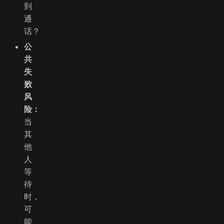
到
通
话？
公
共
失
败
风
险：
当
其
他
人
等
待
时，
可
能