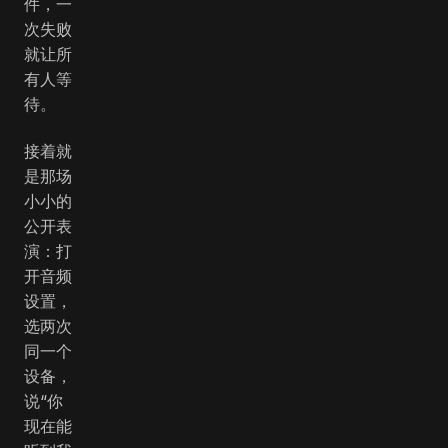
件，一
次失败
就让所
有人等
待。
接着就
是那场
小小的
公开表
演：打
开音频
设置，
选两次
同一个
设备，
说“你
现在能