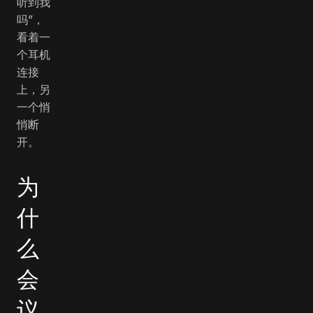
听到我
吗”，
看着一
个耳机
连接
上，另
一个悄
悄断
开。
为
什
么
会
议