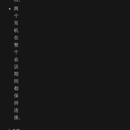
两
个
耳
机
在
整
个
会
议
期
间
都
保
持
连
接。