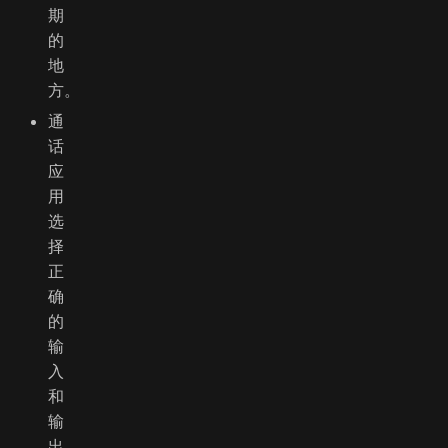
期
的
地
方。
通
话
应
用
选
择
正
确
的
输
入
和
输
出。