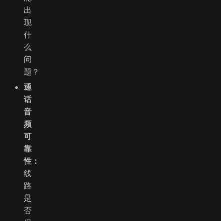
出
现
什
么
问
题？
通
话
音
频
可
靠
性：
线
路
是
否