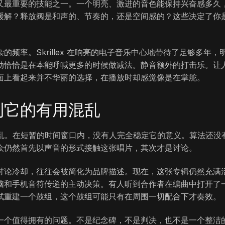
又最重要的技能之一。一个明亮、激进的音色能保持兴奋感多久
缓解？释放阀是和声的、节奏的，还是空间感的？这些决定了你
频率。Skrillex 在响亮的电子音乐中心地带待了足够多年，
动恰恰是在本能呼喊更多的时候做减法。静音额外的打击乐。让
面上看起来并不华丽的选择，在播放时却感觉像是在掌舵。
到它的有用混乱
混乱。在短暂的时间窗口内，没有人完全稳定它的意义。算法还没
众仍然首先以声音的形式接触这张唱片，其次才是讨论。
讨论冷却，往往会被简化为品牌描述。现在，这张专辑仍然充满
脑和手机音符传递的主动决策。有人听到合作者在编曲中打开了
试重建一个鼓组，这个鼓组可能只有在周围一切配合下才奏效。
一个值得拥有的问题。不是纪念碑，不是判决，也不是一个整洁