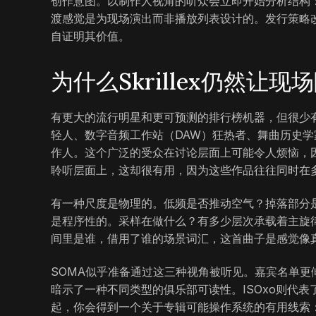
创作意图。以制作人视角的听众会立即开始分析结构
渡感觉是为现场演出而非播放列表设计的。发行策略
自证明其价值。
为什么Skrillex仍然让现
有更大的流行明星和更可预测的排行榜机器，但很少有艺
轻人、数字音频工作站（DAW）狂热者、舞曲历史
作人。这个广泛的受众在讨论层面上可能令人烦恼，
聆听层面上，这却很有用，因为这些作品往往同时在
有一种尺度是物理的。低频是否推动空气？掉落部分
是程序性的。采样在做什么？有多少层次承载着主旋
间里是谁，借用了谁的场景词汇，这首曲子是感觉像
SOMA似乎准备通过这三种视角被听见。嘉宾名单更倾向于
暗示了一种不同类型的俱乐部可读性。ISOxo则代
起，你会得到一个关于专辑可能操作系统的有用线索