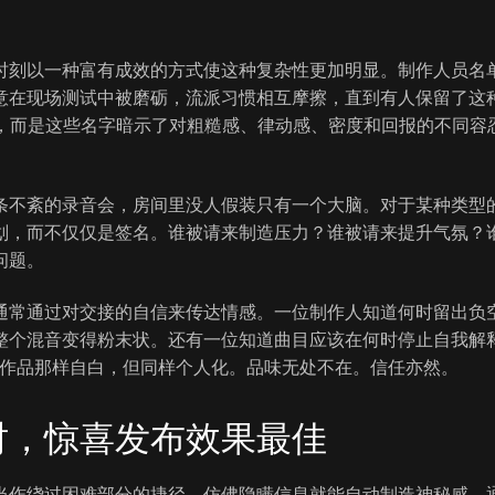
时刻以一种富有成效的方式使这种复杂性更加明显。制作人员名
意在现场测试中被磨砺，流派习惯相互摩擦，直到有人保留了这
与，而是这些名字暗示了对粗糙感、律动感、密度和回报的不同容
条不紊的录音会，房间里没人假装只有一个大脑。对于某种类型
划，而不仅仅是签名。谁被请来制造压力？谁被请来提升气氛？
问题。
通常通过对交接的自信来传达情感。一位制作人知道何时留出负
整个混音变得粉末状。还有一位知道曲目应该在何时停止自我解
的作品那样自白，但同样个人化。品味无处不在。信任亦然。
时，惊喜发布效果最佳
当作绕过困难部分的捷径，仿佛隐瞒信息就能自动制造神秘感。