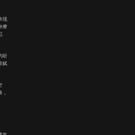
单现
种摩
忍
的听
谁赋
空
释，
通常