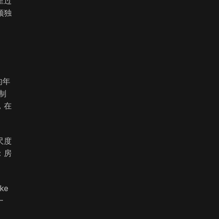
里过
须独
的年
制
，在
尺度
：房
ke
一