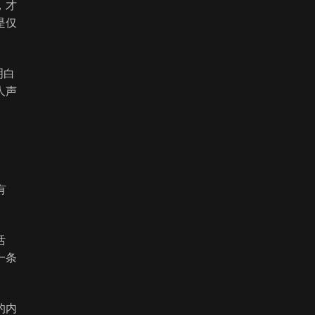
，才
是仅
明白
人声
有
活
一条
的内