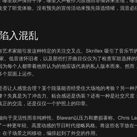
：哪里鼓声保持干净，哪里人声被作为质感而非倾诉来呈现，哪
改变了听觉体验。没有预先的宣传活动来预先筛选情绪，混音必
场陷入混乱
术家能引发这种特定的关注交叉点。Skrillex 吸引了音乐节
学家、低音迷怀旧者，以及那些打开曲目仅仅为了检查军鼓选择的
因为每个人都带着他所认为的他应该代表的私人版本而来。然而
多个层面上运作。
是否让人感觉合理？某个段落能否经受住大场地的考验？另一种
律？失真是为了冲击力、粘合感还是伪装？还有一种是社交尺度
真正的交流，还是仅仅一个护照上的印章。
灵活性而非纯粹性。Blawan以压力和磨损著称。Chris La
表了一种更年轻、高度动感的节日时代侵略风格。将这些名字放在
：在子场景之间移动，编排起到了外交的作用。