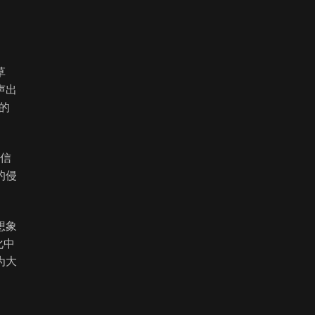
草
声出
的
中信
的侵
想象
化中
为大