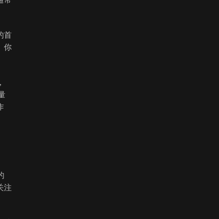
的首
。你
，
量
作
的
关注