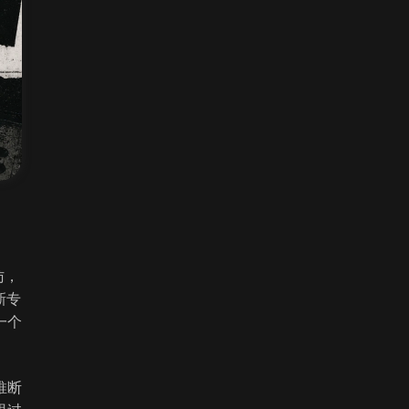
访，
新专
一个
推断