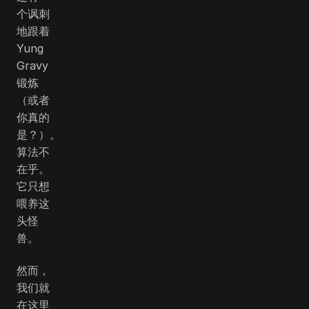
个讽刺
地跟着
Yung
Gravy
锻炼
（或者
你真的
是？）。
算法不
在乎。
它只想
喂养这
头怪
兽。
然而，
我们就
在这里