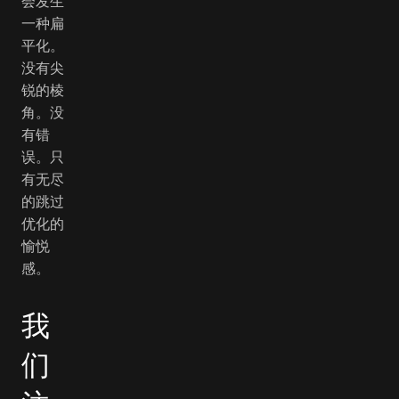
会发生
一种扁
平化。
没有尖
锐的棱
角。没
有错
误。只
有无尽
的跳过
优化的
愉悦
感。
我
们