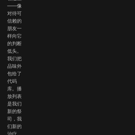
——像
对待可
信赖的
朋友一
样向它
的判断
低头。
我们把
品味外
包给了
代码
库。播
放列表
是我们
新的祭
司，我
们新的
治疗