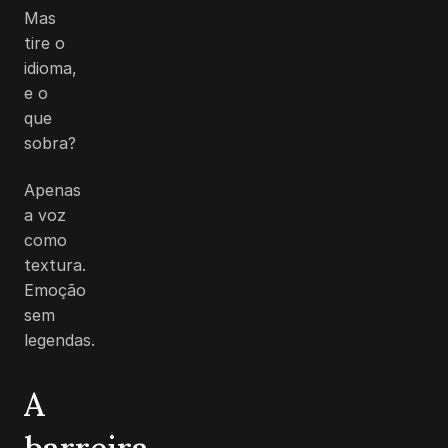
Mas
tire o
idioma,
e o
que
sobra?
Apenas
a voz
como
textura.
Emoção
sem
legendas.
A