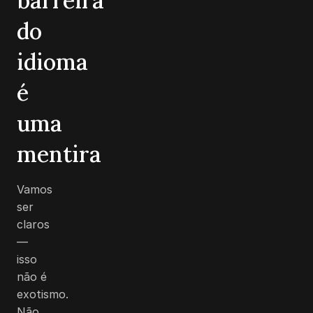
barreira
do
idioma
é
uma
mentira
Vamos
ser
claros
—
isso
não é
exotismo.
Não