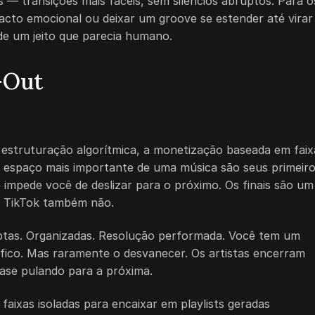
 — transições mais fáceis, sem silêncios abruptos. Para o
acto emocional ou deixar um groove se estender até virar
de um jeito que parecia humano.
-Out
 estruturação algorítmica, a monetização baseada em faix
 o espaço mais importante de uma música são seus primeir
impede você de deslizar para o próximo. Os finais são um
O TikTok também não.
ptas. Organizadas. Resolução performada. Você tem um
fico. Mas raramente o desvanecer. Os artistas encerram
uase pulando para a próxima.
aixas isoladas para encaixar em playlists geradas