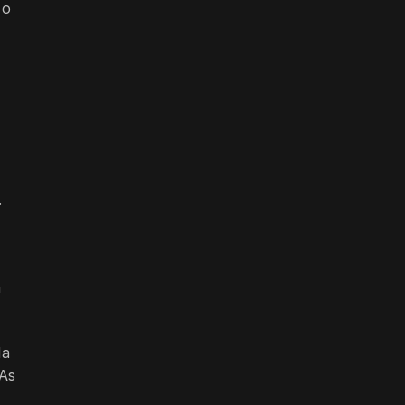
 o
.
a
Na
 As