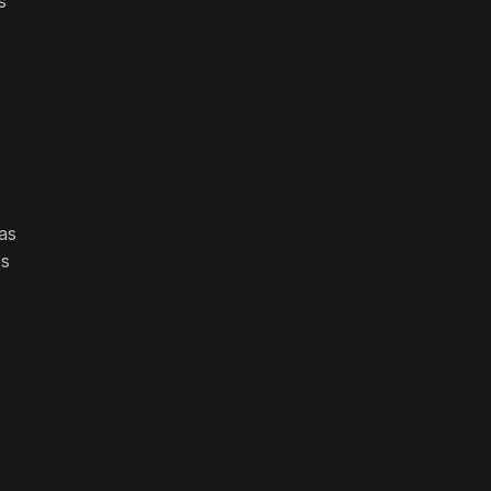
s
as
os