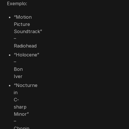
Exemplo:
“Motion
Picture
Soundtrack”
–
Radiohead
“Holocene”
–
Bon
Iver
“Nocturne
in
C-
sharp
Minor”
–
Chopin