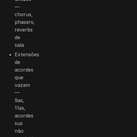
—
chorus,
phasers,
reverbs
de
sala
Extensões
de
acordes
que
vazam
—
9as,
11as,
acordes
sus
não