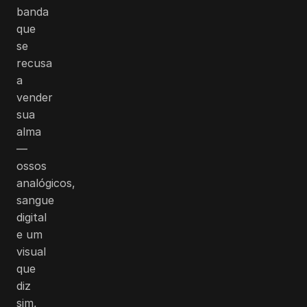
banda
que
se
recusa
a
vender
sua
alma
—
ossos
analógicos,
sangue
digital
e um
visual
que
diz
sim,