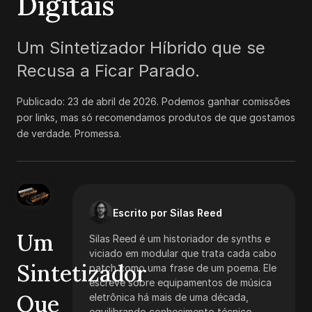
Digitais
Um Sintetizador Híbrido que se
Recusa a Ficar Parado.
Publicado:
23 de abril de 2026
.
Podemos ganhar comissões
por links, mas só recomendamos produtos de que gostamos
de verdade. Promessa.
Escrito por Silas Reed
Um
Silas Reed é um historiador de synths e
viciado em modular que trata cada cabo
Sintetizador
patch como uma frase de um poema. Ele
escreve sobre equipamentos de música
Que
eletrônica há mais de uma década,
equilibrando conhecimento técnico