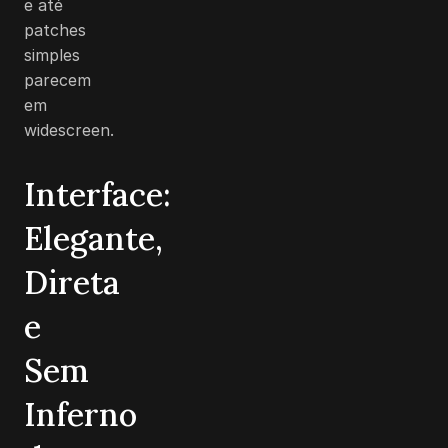
e até
patches
simples
parecem
em
widescreen.
Interface:
Elegante,
Direta
e
Sem
Inferno