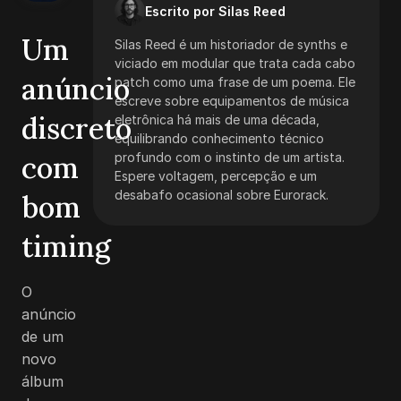
Escrito por Silas Reed
Um
Silas Reed é um historiador de synths e
viciado em modular que trata cada cabo
anúncio
patch como uma frase de um poema. Ele
escreve sobre equipamentos de música
discreto
eletrônica há mais de uma década,
equilibrando conhecimento técnico
com
profundo com o instinto de um artista.
Espere voltagem, percepção e um
desabafo ocasional sobre Eurorack.
bom
timing
O
anúncio
de um
novo
álbum