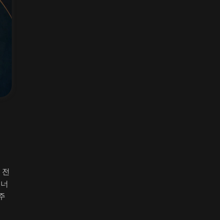
 전
건너
주