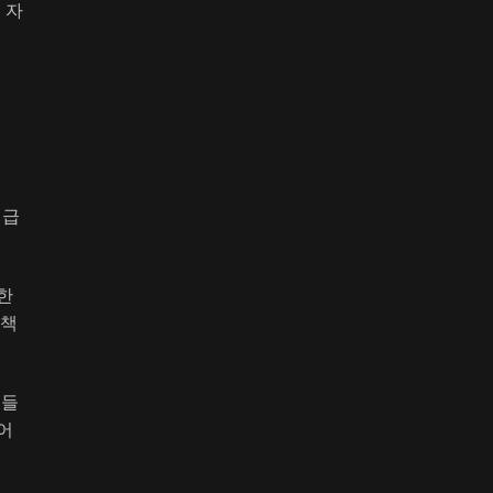
 자
취급
한
정책
이들
어