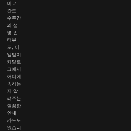
비 기
간도,
수주간
의 설
명 인
터뷰
도, 이
앨범이
카탈로
그에서
어디에
속하는
지 알
려주는
깔끔한
안내
카드도
없습니