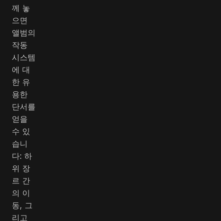
께 놓
으면
앨범의
작동
시스템
에 대
한 유
용한
단서를
얻을
수 있
습니
다: 하
위 장
르 간
의 이
동, 그
리고