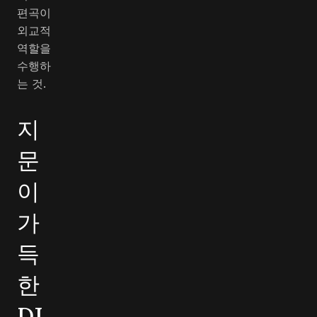
편곡이
외교적
역할을
수행하
는 것.
지
문
이
가
득
한
DJ