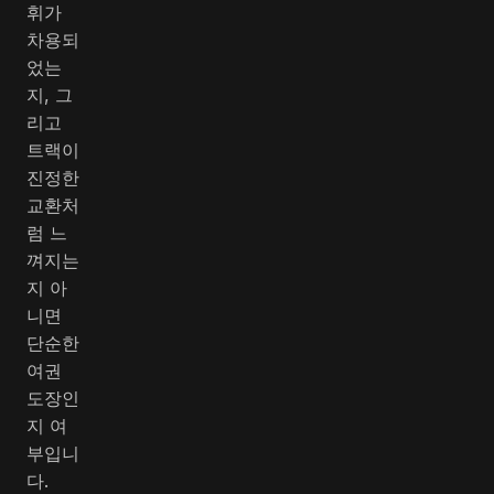
휘가
차용되
었는
지, 그
리고
트랙이
진정한
교환처
럼 느
껴지는
지 아
니면
단순한
여권
도장인
지 여
부입니
다.