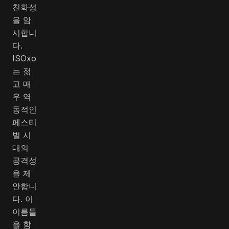
친화성
을 암
시합니
다.
ISOxo
는 젊
고 매
우 역
동적인
페스티
벌 시
대의
공격성
을 제
안합니
다. 이
이름들
을 함