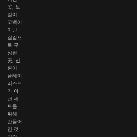
곳, 보
컬이
고백이
아닌
질감으
로 구
성된
곳, 전
환이
플레이
리스트
가 아
닌 세
트를
위해
만들어
진 것
처럼