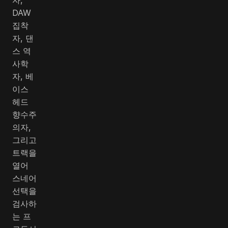
DAW
집착
자, 댄
스 역
사학
자, 베
이스
헤드
향수주
의자,
그리고
트랙을
열어
스네어
선택을
검사하
는 프