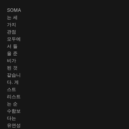
SOMA
는 세
가지
관점
모두에
서 들
을 준
비가
된 것
같습니
다. 게
스트
리스트
는 순
수함보
다는
유연성