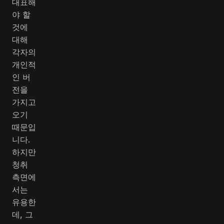
대표해
야 할
것에
대해
각자의
개인적
인 버
전을
가지고
오기
때문입
니다.
하지만
청취
측면에
서는
유용한
데, 그