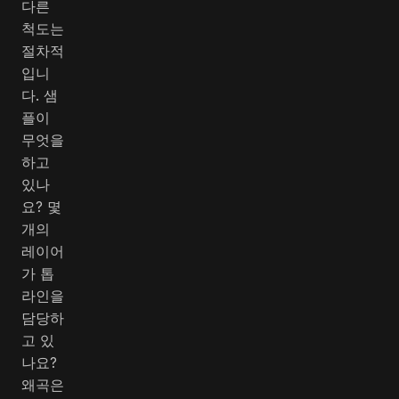
다른
척도는
절차적
입니
다. 샘
플이
무엇을
하고
있나
요? 몇
개의
레이어
가 톱
라인을
담당하
고 있
나요?
왜곡은