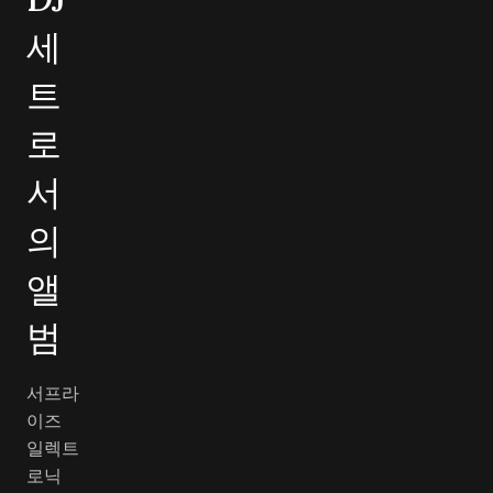
세
트
로
서
의
앨
범
서프라
이즈
일렉트
로닉