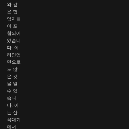
와 같
은 협
업자들
이 포
함되어
있습니
다. 이
라인업
만으로
도 많
은 것
을 알
수 있
습니
다. 이
는 산
꼭대기
에서