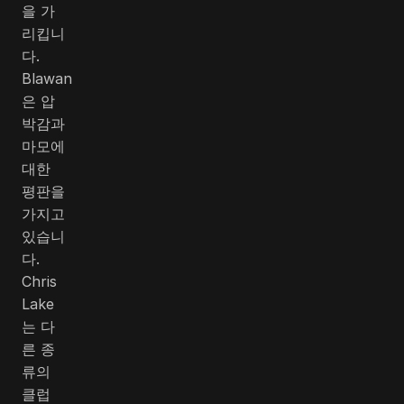
을 가
리킵니
다.
Blawan
은 압
박감과
마모에
대한
평판을
가지고
있습니
다.
Chris
Lake
는 다
른 종
류의
클럽