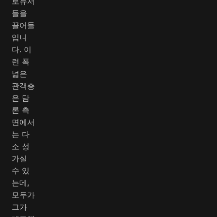
로듀서
들을
끌어들
입니
다. 이
런 폭
넓은
관객층
은 담
론 측
면에서
는 다
소 성
가실
수 있
는데,
모두가
그가