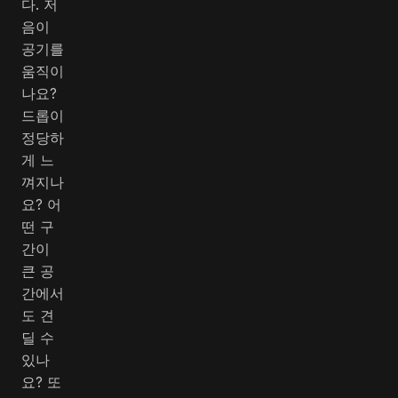
다. 저
음이
공기를
움직이
나요?
드롭이
정당하
게 느
껴지나
요? 어
떤 구
간이
큰 공
간에서
도 견
딜 수
있나
요? 또