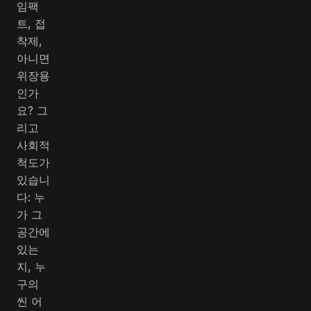
임팩
트, 접
착제,
아니면
위장용
인가
요? 그
리고
사회적
척도가
있습니
다: 누
가 그
공간에
있는
지, 누
구의
씬 어