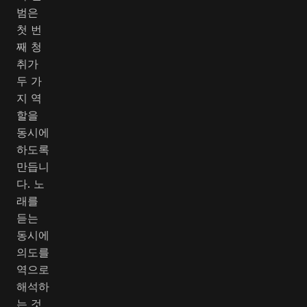
범은
첫 번
째 청
취가
두 가
지 역
할을
동시에
하도록
만듭니
다. 노
래를
듣는
동시에
의도를
역으로
해석하
는 것