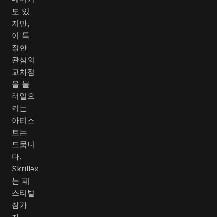
도 있
지만,
이 특
정한
관심의
교차점
을 불
러일으
키는
아티스
트는
드뭅니
다.
Skrillex
는 페
스티벌
참가
자,