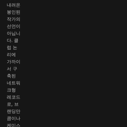
내려온
봉인된
작가의
선언이
아닙니
다. 클
럽 논
리에
가까이
서 구
축된
네트워
크형
레코드
로, 브
랜딩만
큼이나
케미스