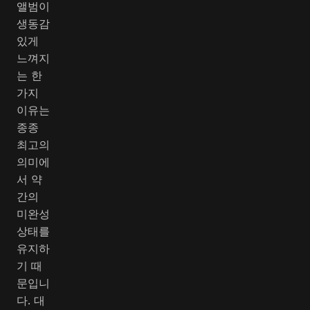
앨범이
생동감
있게
느껴지
는 한
가지
이유는
종종
최고의
의미에
서 약
간의
미완성
상태를
유지하
기 때
문입니
다. 대