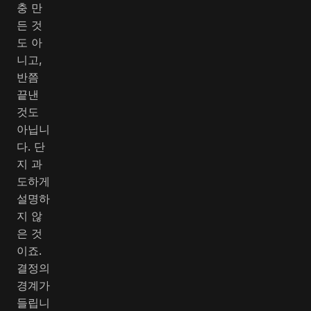
충 만
든 것
도 아
니고,
반쯤
끝낸
것도
아닙니
다. 단
지 과
도하게
설명하
지 않
은 것
이죠.
결정의
경계가
들립니