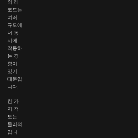
의 레
코드는
여러
규모에
서 동
시에
작동하
는 경
향이
있기
때문입
니다.
한 가
지 척
도는
물리적
입니