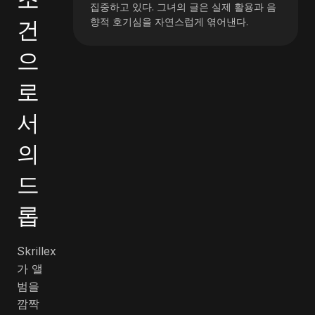
집중하고 있다. 그녀의 글은 실제 활용과 음
건
향적 호기심을 자연스럽게 엮어낸다.
으
로
서
의
드
롭
Skrillex
가 앨
범을
깜짝