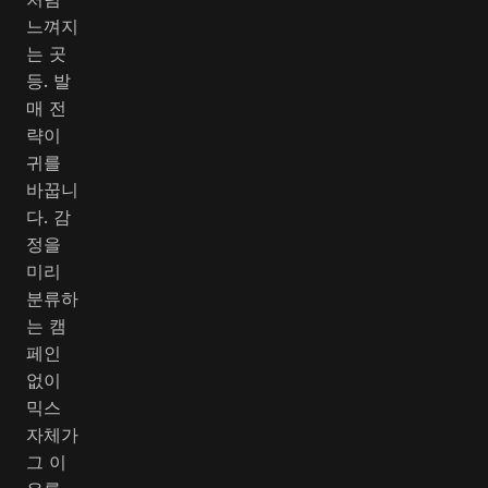
느껴지
는 곳
등. 발
매 전
략이
귀를
바꿉니
다. 감
정을
미리
분류하
는 캠
페인
없이
믹스
자체가
그 이