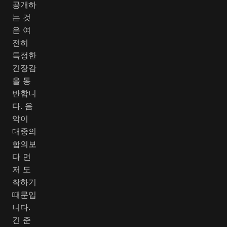
공개하
는 것
은 여
전히
특정한
긴장감
을 동
반합니
다. 음
악이
대중의
합의보
다 먼
저 도
착하기
때문입
니다.
긴 준