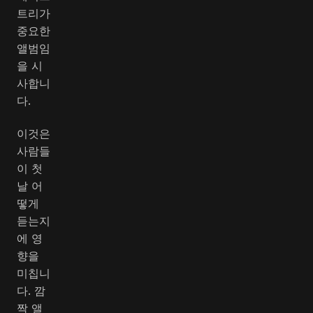
트리가
중요한
앨범임
을 시
사합니
다.
이것은
사람들
이 첫
날 어
떻게
듣는지
에 영
향을
미칩니
다. 깜
짝 앨