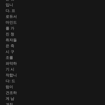
입니
다. 프
로듀서
마인드
를 가
진 청
취자들
은 즉
시 구
조를
파악하
기 시
작합니
다: 드
럼이
건조하
게 남
겨진