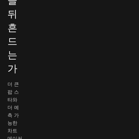
을
뒤
흔
드
는
가
더 큰
팝 스
타와
더 예
측 가
능한
차트
메이커