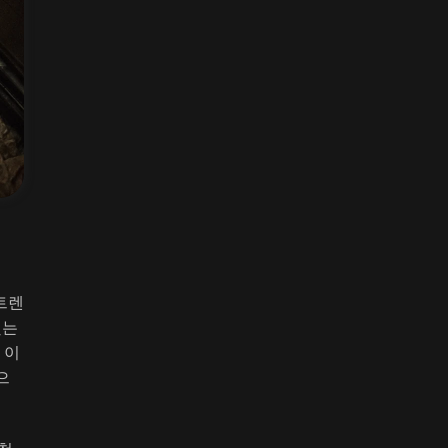
 트렌
했는
 이
으