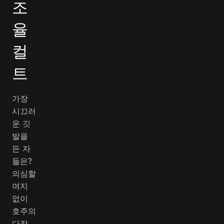
조
율
컬
트
가장
시끄러
운 깃
발을
든 자
들은?
의심할
여지
없이
호주의
다작