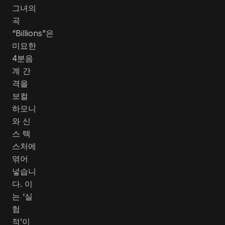
그녀의
곡
“Billions”은
미묘한
4분음
계 간
격을
보컬
하모니
와 신
스 텍
스처에
엮어
넣습니
다. 이
는 ‘실
험
적’이