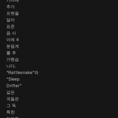
추가
프렛을
달아
표준
음 사
이에 4
분음계
를 추
가했습
니다.
“Rattlesnake”와
“Sleep
Drifter”
같은
곡들은
그 독
특한