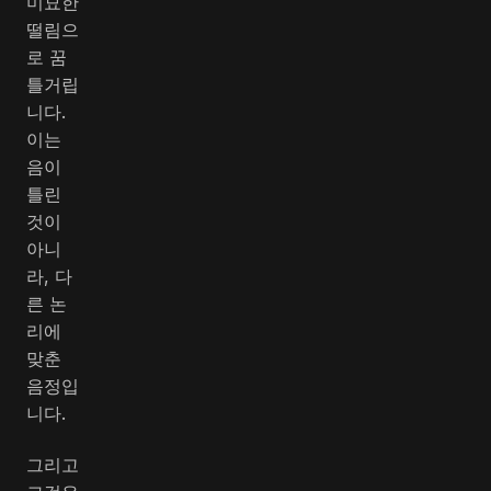
미묘한
떨림으
로 꿈
틀거립
니다.
이는
음이
틀린
것이
아니
라, 다
른 논
리에
맞춘
음정입
니다.
그리고