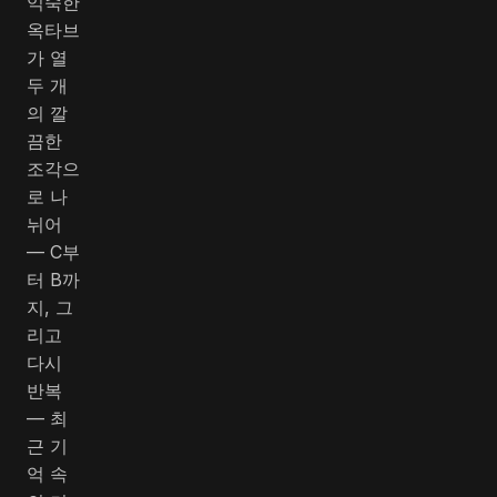
익숙한
옥타브
가 열
두 개
의 깔
끔한
조각으
로 나
뉘어
— C부
터 B까
지, 그
리고
다시
반복
— 최
근 기
억 속