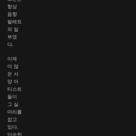
항상
음향
팔레트
의 일
부였
다.
이제
더 많
은 서
양 아
티스트
들이
그 실
마리를
잡고
있다.
단순한