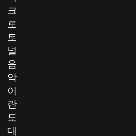
크
로
토
널
음
악
이
란
도
대