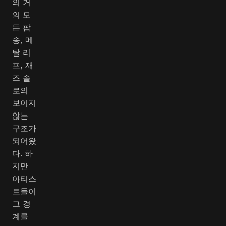
의 거
의 모
든 팝
송, 메
탈 리
프, 재
즈 솔
로의
보이지
않는
구조가
되어왔
다. 하
지만
아티스
트들이
그 경
계를