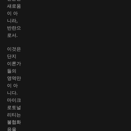
새로움
이 아
니라,
반란으
로서.
이것은
단지
이론가
들의
영역만
이 아
니다.
마이크
로토널
리티는
불협화
음을