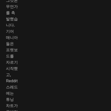
그것은
무언가
를 촉
발했습
니다.
기어
매니아
들은
프렛보
드를
자르기
시작했
고,
Reddit
스레드
에는
튜닝
차트가