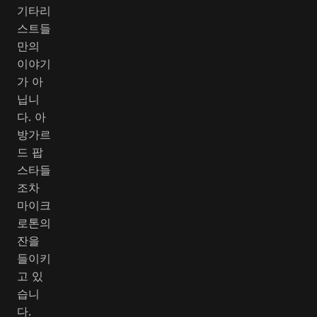
기타리
스트들
만의
이야기
가 아
닙니
다. 아
방가르
드 팝
스타들
조차
마이크
로톤의
잔을
들이키
고 있
습니
다.