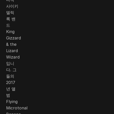
사이키
델릭
록 밴
드
King
Gizzard
& the
Lizard
Wizard
입니
다. 그
들의
2017
년 앨
범
Flying
Microtonal