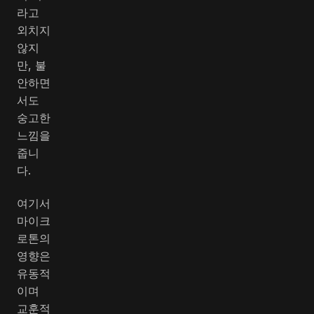
라고
외치지
않지
만, 불
안하면
서도
숭고한
느낌을
줍니
다.
여기서
마이크
로톤의
영향은
유동적
이며
교훈적