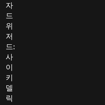
자
드
위
저
드:
사
이
키
델
릭