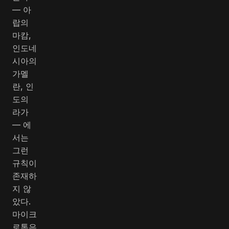
— 아
랍의
마캄,
인도네
시아의
가멜
란, 인
도의
라가
— 에
서는
그런
규칙이
존재하
지 않
았다.
마이크
로톤은