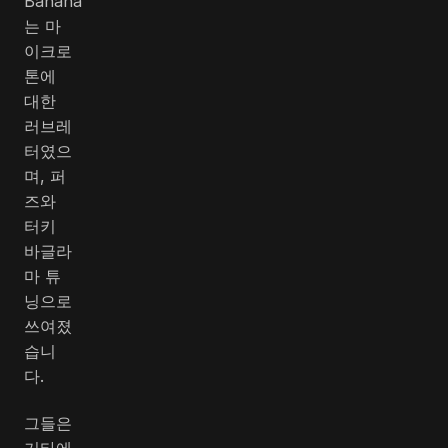
Banana
는 마
이크로
톤에
대한
러브레
터였으
며, 퍼
즈와
터키
바글라
마 튜
닝으로
쓰여졌
습니
다.
그들은
기타에