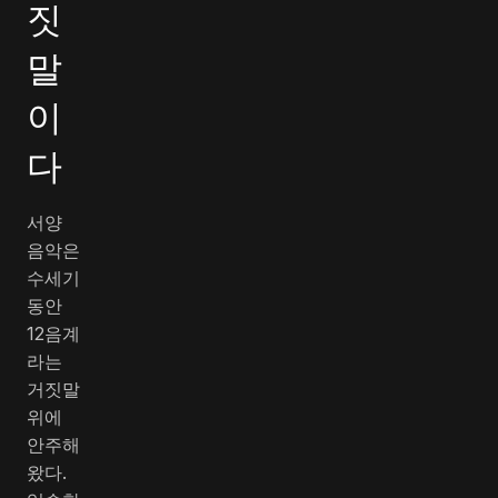
짓
말
이
다
서양
음악은
수세기
동안
12음계
라는
거짓말
위에
안주해
왔다.