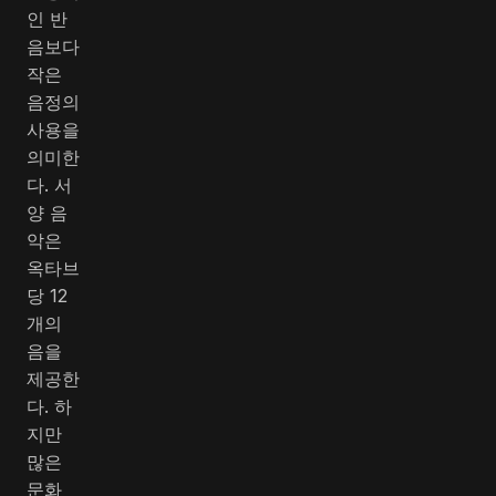
인 반
음보다
작은
음정의
사용을
의미한
다. 서
양 음
악은
옥타브
당 12
개의
음을
제공한
다. 하
지만
많은
문화