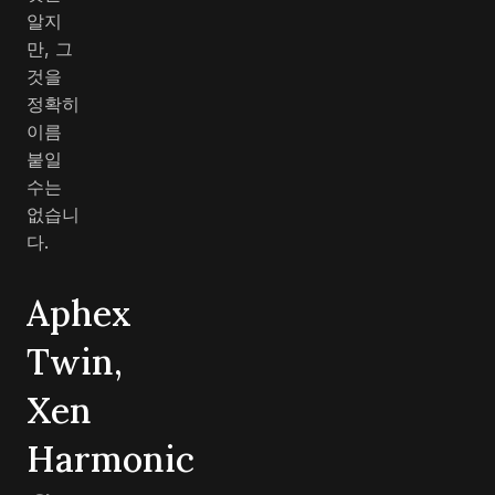
알지
만, 그
것을
정확히
이름
붙일
수는
없습니
다.
Aphex
Twin,
Xen
Harmonic