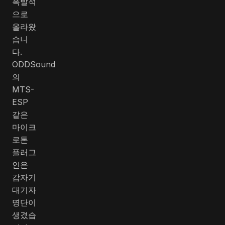
폭발적
으로
올라왔
습니
다.
ODDSound
의
MTS-
ESP
같은
마이크
로톤
플러그
인은
갑자기
대기자
명단이
생겼습