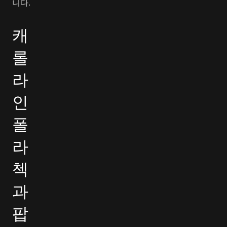
니다.
캐
롤
라
인
폴
라
첵
과
팝