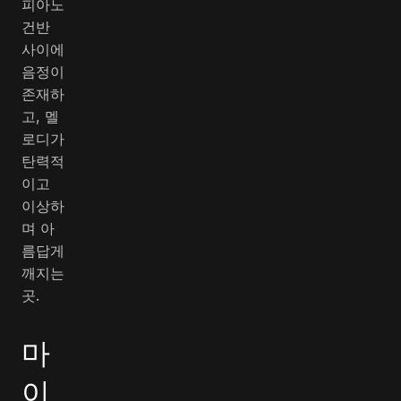
피아노
건반
사이에
음정이
존재하
고, 멜
로디가
탄력적
이고
이상하
며 아
름답게
깨지는
곳.
마
이