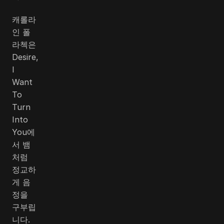
캐롤라
인 폴
라첵은
Desire,
I
Want
To
Turn
Into
You에
서 뱀
처럼
정교하
게 음
정을
구부립
니다.