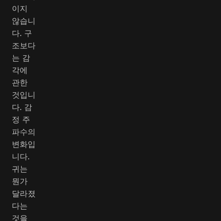
이지
않습니
다. 구
조보다
는 감
각에
관한
것입니
다. 감
정 주
파수의
변화입
니다.
귀는
뭔가
달라졌
다는
것을