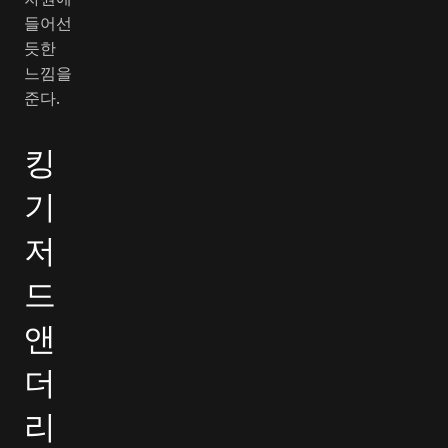
들어선
듯한
느낌을
준다.
킹
기
저
드
앤
더
리