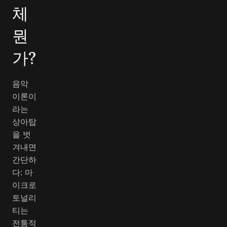
체
뭔
가?
음악
이론이
라는
상아탑
을 벗
겨내면
간단하
다: 마
이크로
토널리
티는
전통적