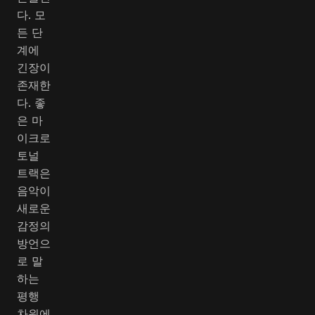
다. 모
든 단
계에
긴장이
존재한
다. 좋
은 마
이크로
토널
트랙은
음악이
새로운
감정의
방언으
로 말
하는
평행
차원에