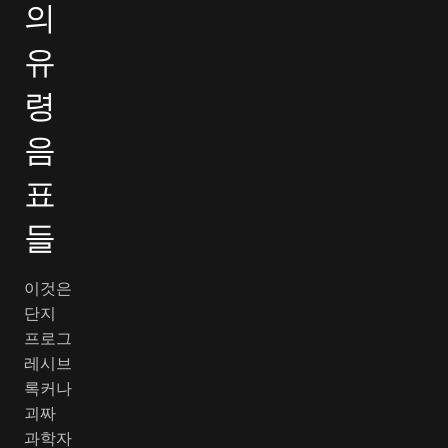
의
유
령
음
표
들
이것은
단지
프로그
레시브
록커나
괴짜
과학자