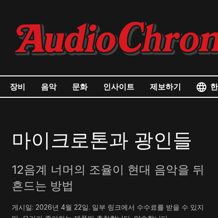
한
장비
음악
문화
인사이트
제보하기
마이크로톤과 광인들
12음계 너머의 조율이 현대 음악을 뒤
흔드는 방법
게시일:
2026년 4월 22일
.
일부 링크에서 수수료를 받을 수 있지