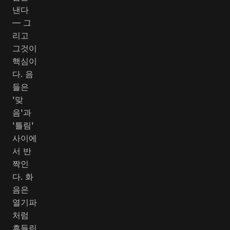
낸다
— 그
리고
그것이
핵심이
다. 음
들은
'맞
음'과
'틀림'
사이에
서 반
짝인
다. 화
음은
열기파
처럼
흔들린