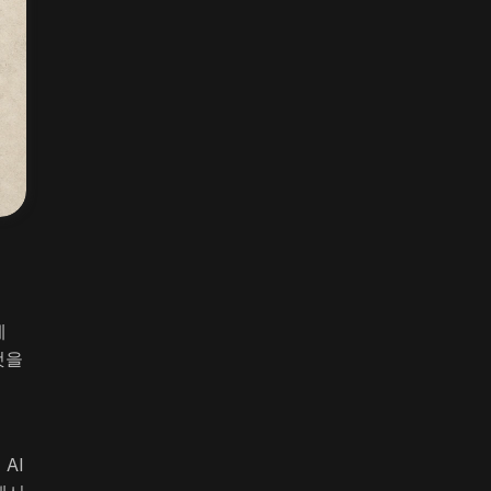
계
것을
AI