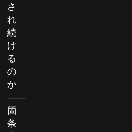
さ
れ
続
け
る
の
か
――
箇
条