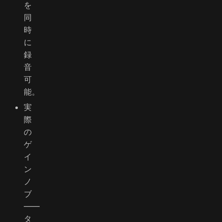
を
同
時
に
録
音
可
能。
実
際
の
ゲ
イ
ン
ノ
ブ
――
タ