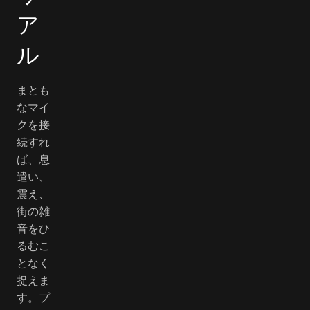
ア
ル
まとも
なマイ
クを接
続すれ
ば、息
遣い、
震え、
街の雑
音をひ
るむこ
となく
捉えま
す。プ