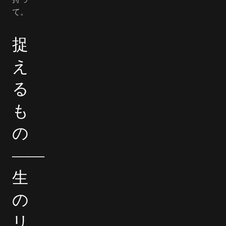
て。
捉
え
る
も
の
――
生
の
リ