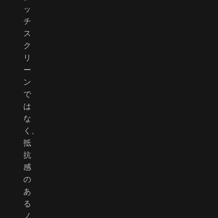
ッ
チ
ス
ク
リ
ー
ン
で
は
な
く、
抵
抗
感
の
あ
る
ノ