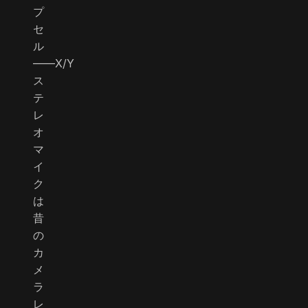
プ
セ
ル
――X/Y
ス
テ
レ
オ
マ
イ
ク
は
昔
の
カ
メ
ラ
レ