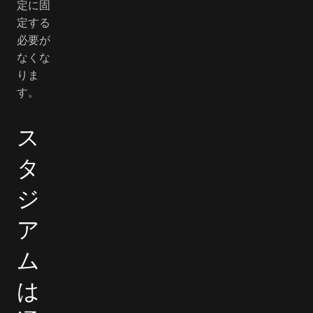
定に固
定する
必要が
なくな
りま
す。
ス
タ
ジ
ア
ム
は