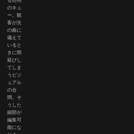
のキュ
ー。観
客が次
の曲に
備えて
いると
きに間
延びし
てしま
うビジ
ュアル
の合
間。そ
うした
細部が
編集可
能にな