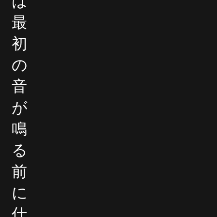
は
最
初
の
音
が
鳴
る
前
に
仕