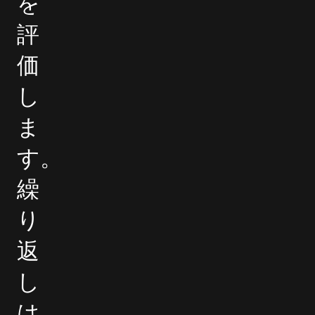
を
評
価
し
ま
す。
繰
り
返
し
は