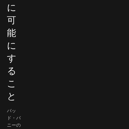
に
可
能
に
す
る
こ
と
バッ
ド・バ
ニーの