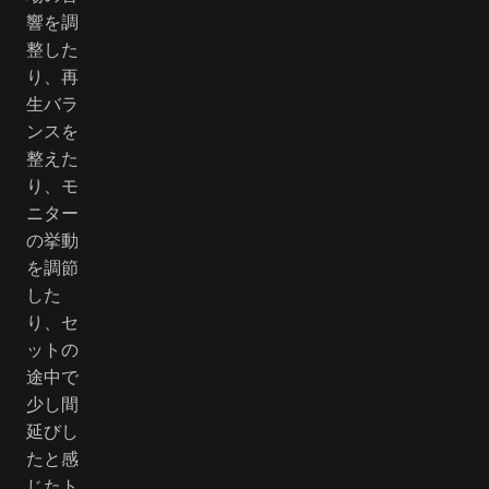
響を調
整した
り、再
生バラ
ンスを
整えた
り、モ
ニター
の挙動
を調節
した
り、セ
ットの
途中で
少し間
延びし
たと感
じたト