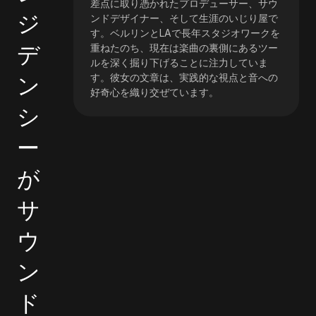
差点に取り憑かれたプロデューサー、サウ
ジ
ンドデザイナー、そして生涯のいじり屋で
す。ベルリンとLAで長年スタジオワークを
デ
重ねたのち、現在は楽曲の裏側にあるツー
ルを深く掘り下げることに注力していま
ン
す。彼女の文章は、実践的な視点と音への
好奇心を織り交ぜています。
シ
ー
が
サ
ウ
ン
ド