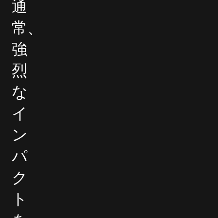
通
常、
強
烈
な
イ
ン
パ
ク
ト