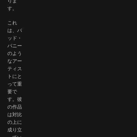
りま
す。
これ
は、バ
ッド・
バニー
のよう
なアー
ティス
トにと
って重
要で
す。彼
の作品
は対比
の上に
成り立