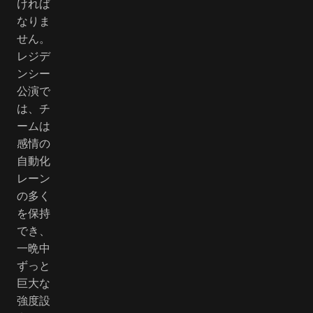
ければ
なりま
せん。
レジデ
ンシー
公演で
は、チ
ームは
感情の
自動化
レーン
の多く
を保持
でき、
一晩中
ずっと
巨大な
強度設