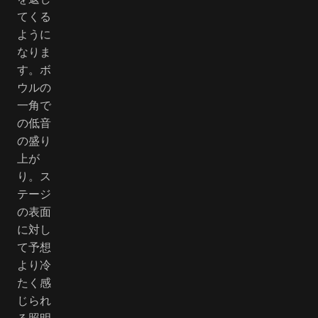
てくる
ように
なりま
す。ボ
ウルの
一角で
の低音
の盛り
上が
り。ス
テージ
の表面
に対し
て予想
より冷
たく感
じられ
る照明