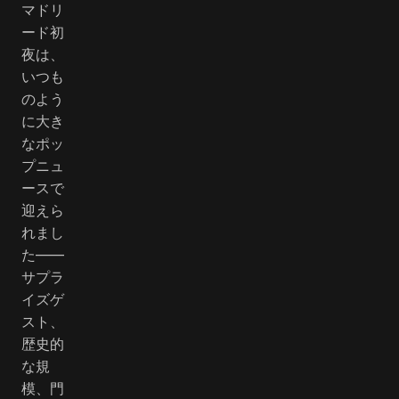
マドリ
ード初
夜は、
いつも
のよう
に大き
なポッ
プニュ
ースで
迎えら
れまし
た――
サプラ
イズゲ
スト、
歴史的
な規
模、門