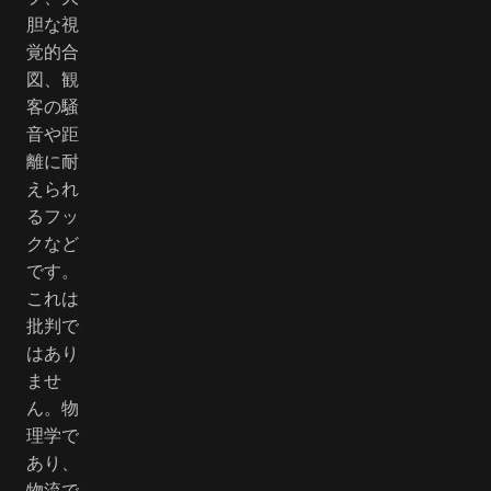
胆な視
覚的合
図、観
客の騒
音や距
離に耐
えられ
るフッ
クなど
です。
これは
批判で
はあり
ませ
ん。物
理学で
あり、
物流で