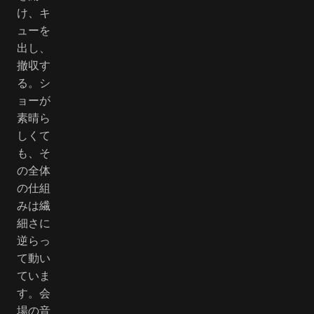
け、キ
ューを
出し、
撤収す
る。シ
ョーが
素晴ら
しくて
も、そ
の全体
の仕組
みは繊
細さに
逆らっ
て動い
ていま
す。会
場の音