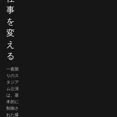
事
を
変
え
る
一夜限
りのス
タジア
ム公演
は、基
本的に
制御さ
れた爆