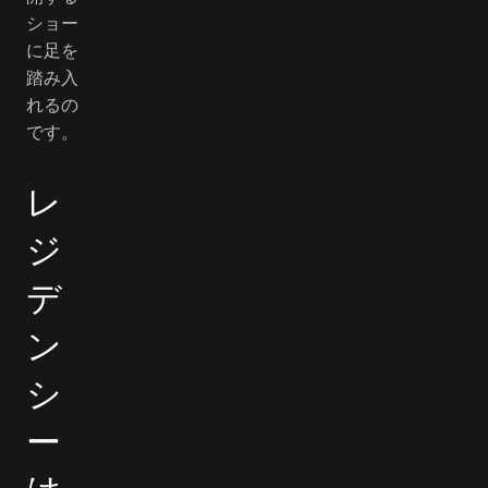
ショー
に足を
踏み入
れるの
です。
レ
ジ
デ
ン
シ
ー