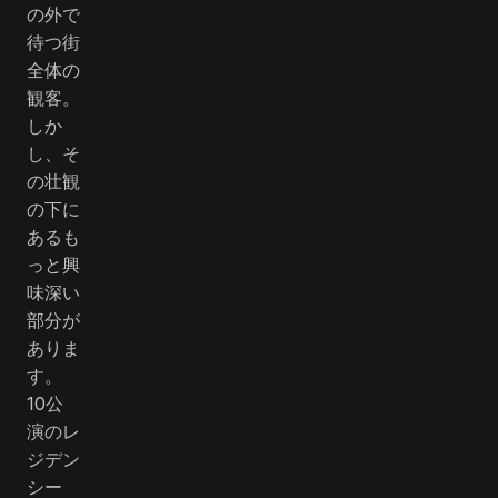
の外で
待つ街
全体の
観客。
しか
し、そ
の壮観
の下に
あるも
っと興
味深い
部分が
ありま
す。
10公
演のレ
ジデン
シー