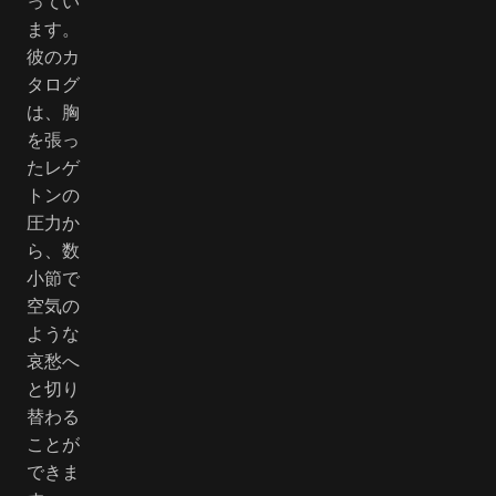
ってい
ます。
彼のカ
タログ
は、胸
を張っ
たレゲ
トンの
圧力か
ら、数
小節で
空気の
ような
哀愁へ
と切り
替わる
ことが
できま