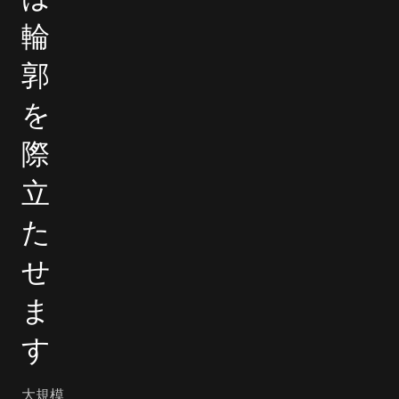
輪
郭
を
際
立
た
せ
ま
す
大規模