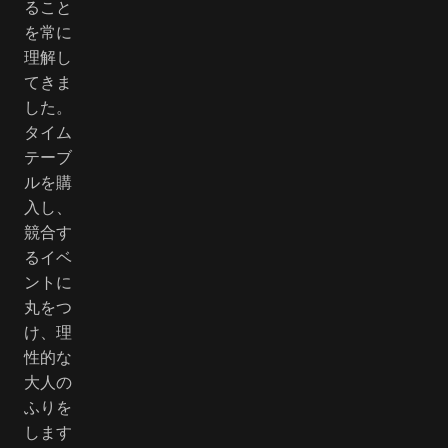
ること
を常に
理解し
てきま
した。
タイム
テーブ
ルを購
入し、
競合す
るイベ
ントに
丸をつ
け、理
性的な
大人の
ふりを
します