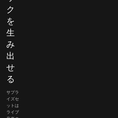
ク
を
生
み
出
せ
る
サプラ
イズセ
ットは
ライブ