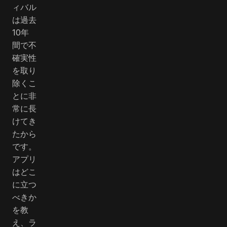
ィバル
は過去
10年
間で不
確実性
を取り
除くこ
とに非
常に長
けてき
たから
です。
アプリ
はどこ
に立つ
べきか
を教
え、ラ