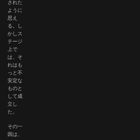
された
ように
思え
る。し
かしス
テージ
上で
は、そ
れはも
っと不
安定な
ものと
して成
立し
た。
その一
因は、