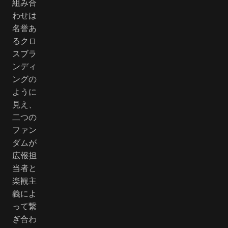
組み合
わせは
名誉あ
るクロ
スブラ
ンディ
ングの
ように
見え、
二つの
ファン
ダムが
広報担
当者と
楽観主
義によ
って繋
ぎ合わ