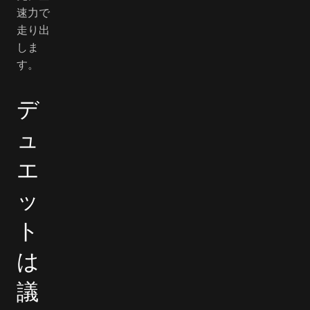
速力で
走り出
しま
す。
デ
ュ
エ
ッ
ト
は
議