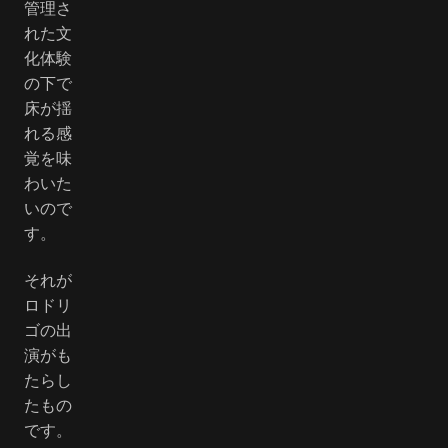
管理さ
れた文
化体験
の下で
床が揺
れる感
覚を味
わいた
いので
す。
それが
ロドリ
ゴの出
演がも
たらし
たもの
です。