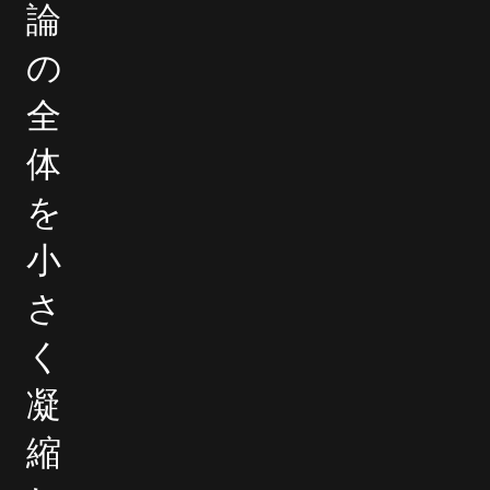
論
の
全
体
を
小
さ
く
凝
縮