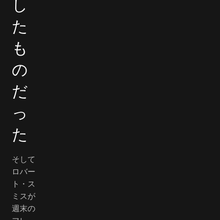
し
た
も
の
だ
っ
た
そして
ロバー
ト・ス
ミスが
週末の