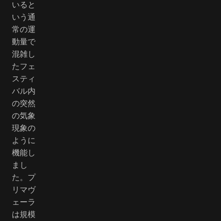
いると
いう通
常の運
動量で
混雑し
たフェ
スティ
バル内
の突然
の気象
現象の
ように
機能し
まし
た。プ
リマヴ
ェーラ
は規模