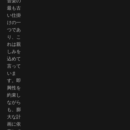
音楽の
最も古
い仕掛
けの一
つであ
り、こ
れは親
しみを
込めて
言って
いま
す。即
興性を
約束し
ながら
も、膨
大な計
画に依