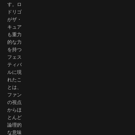
す。ロ
ドリゴ
がザ・
キュア
も重力
的な力
を持つ
フェス
ティバ
ルに現
れたこ
とは、
ファン
の視点
からほ
とんど
論理的
な意味