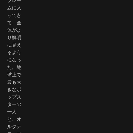
フレー
ムに入
ってき
て、全
体がよ
り鮮明
に見え
るよう
になっ
た。地
球上で
最も大
きなポ
ップス
ターの
一人
と、オ
ルタナ