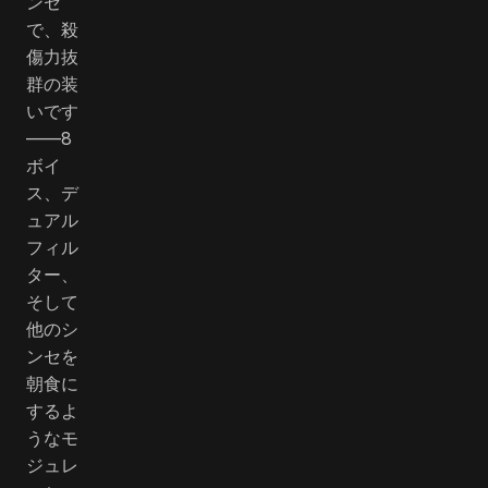
ンセ
で、殺
傷力抜
群の装
いです
――8
ボイ
ス、デ
ュアル
フィル
ター、
そして
他のシ
ンセを
朝食に
するよ
うなモ
ジュレ