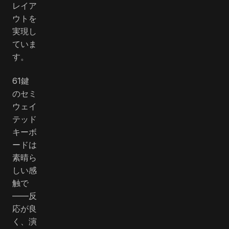
レイア
ウトを
実現し
ていま
す。
61鍵
のセミ
ウェイ
テッド
キーボ
ードは
素晴ら
しい感
触で
――反
応が良
く、演