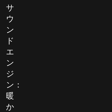
サ
ウ
ン
ド
エ
ン
ジ
ン：
暖
か