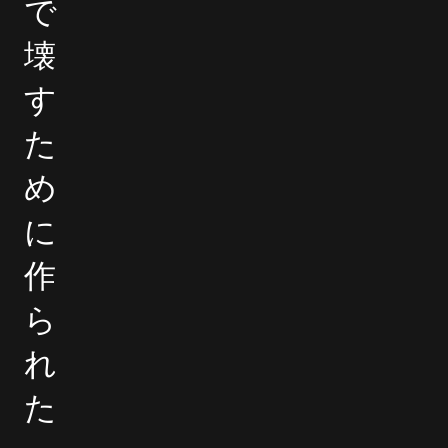
で
壊
す
た
め
に
作
ら
れ
た