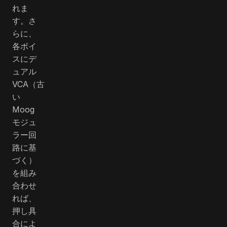
れま
す。さ
らに、
各ボイ
スにデ
ュアル
VCA（古
い
Moog
モジュ
ラー回
路に基
づく）
を組み
合わせ
れば、
押し具
合によ