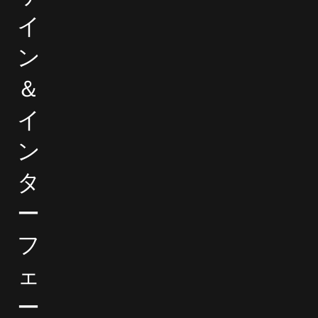
イ
ン
＆
イ
ン
タ
ー
フ
ェ
ー