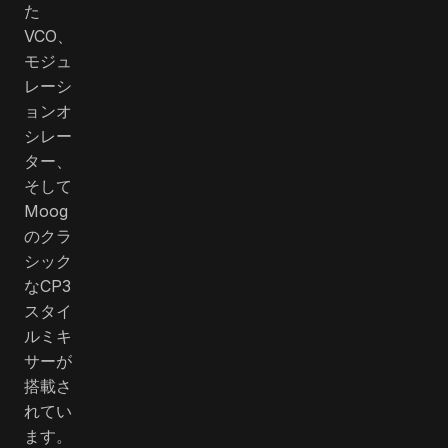
た
VCO、
モジュ
レーシ
ョンオ
シレー
ター、
そして
Moog
のクラ
シック
なCP3
スタイ
ルミキ
サーが
搭載さ
れてい
ます。