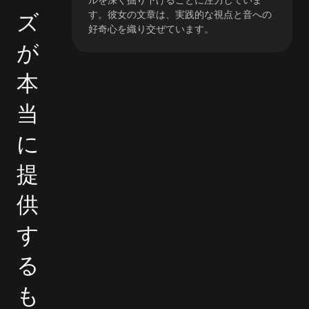
ズ
す。彼女の文章は、実践的な視点と音への
好奇心を織り交ぜています。
が
本
当
に
提
供
す
る
も