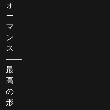
ォ
ー
マ
ン
ス
――
最
高
の
形