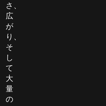
さ、
広
が
り、
そ
し
て
大
量
の