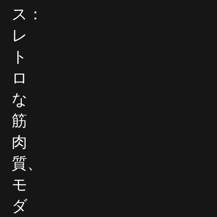
ス：
レ
ト
ロ
な
筋
肉
質、
モ
ダ