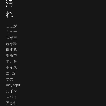
汚
れ
ここが
ミュー
ズが王
冠を獲
得する
場所で
す。各
ボイス
には2
つの
Voyager
にイン
スパイ
アされ