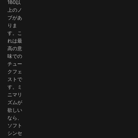
180以
上のノ
ブがあ
りま
す。こ
れは最
高の意
味での
チュー
クフェ
ストで
す。ミ
ニマリ
ズムが
欲しい
なら、
ソフト
シンセ