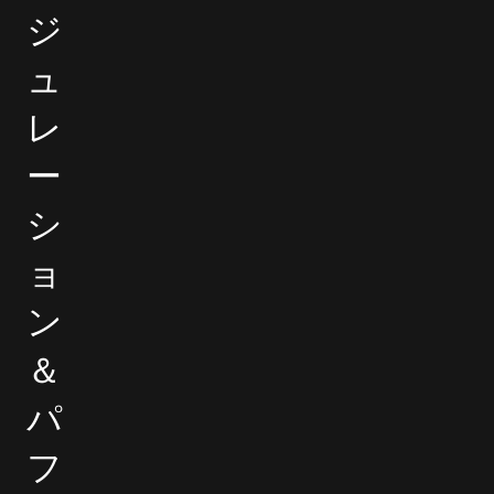
ジ
ュ
レ
ー
シ
ョ
ン
＆
パ
フ