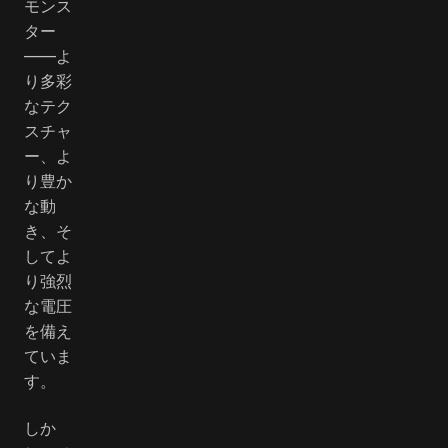
モンス
ター
――よ
り多彩
なテク
スチャ
ー、よ
り豊か
な動
き、そ
してよ
り強烈
な電圧
を備え
ていま
す。
しか