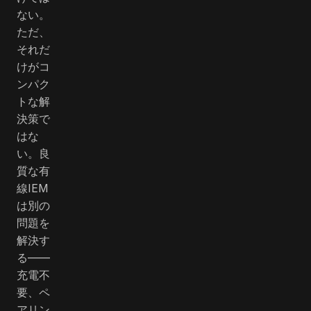
ない。
ただ、
それだ
けがコ
ンパク
トな解
決策で
はな
い。良
質な有
線IEM
は別の
問題を
解決す
る――
充電不
要、ペ
アリン