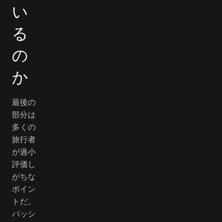
い
る
の
か
最後の
部分は
多くの
旅行者
が過小
評価し
がちな
ポイン
トだ。
パッシ