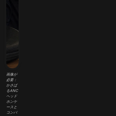
画像が
必要：
かさば
るANC
ヘッド
ホンケ
ースと
コンパ