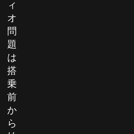
ィ
オ
問
題
は
搭
乗
前
か
ら