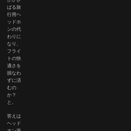
ばる旅
行用ヘ
ッドホ
ンの代
わりに
なり、
フライ
トの快
適さを
損なわ
ずに済
むの
か？
と。
答えは
ヘッド
ホン派