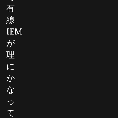
有
線
IEM
が
理
に
か
な
っ
て