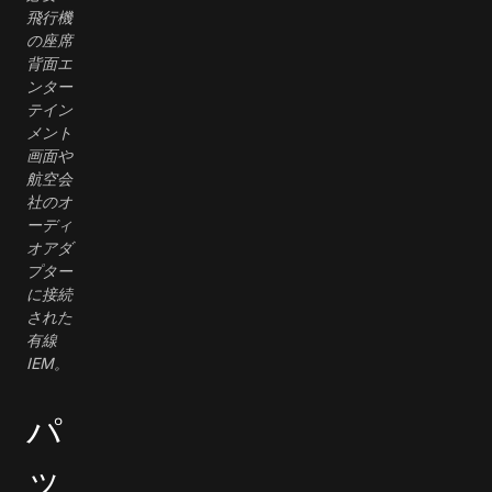
飛行機
の座席
背面エ
ンター
テイン
メント
画面や
航空会
社のオ
ーディ
オアダ
プター
に接続
された
有線
IEM。
パ
ッ