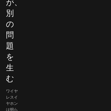
が、
別
の
問
題
を
生
む
ワイヤ
レスイ
ヤホン
は明ら