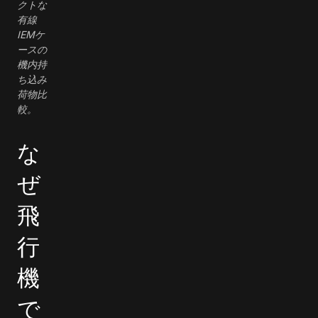
クトな
有線
IEMケ
ースの
機内持
ち込み
荷物比
較。
な
ぜ
飛
行
機
で