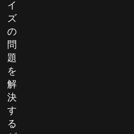
イ
ズ
の
問
題
を
解
決
す
る