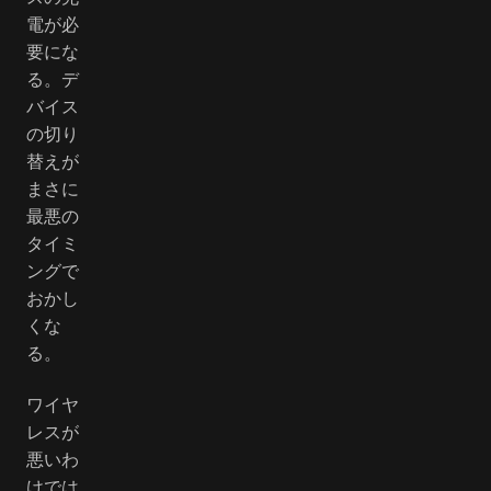
電が必
要にな
る。デ
バイス
の切り
替えが
まさに
最悪の
タイミ
ングで
おかし
くな
る。
ワイヤ
レスが
悪いわ
けでは