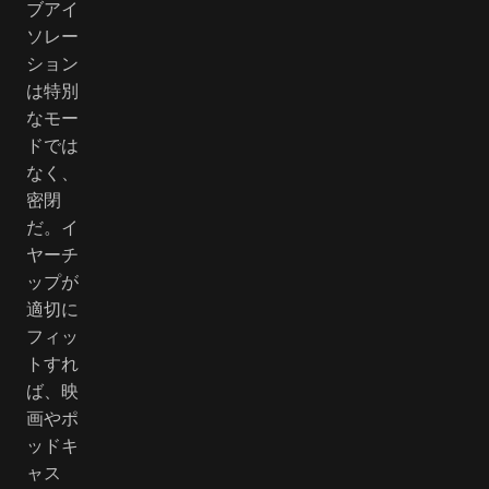
ブアイ
ソレー
ション
は特別
なモー
ドでは
なく、
密閉
だ。イ
ヤーチ
ップが
適切に
フィッ
トすれ
ば、映
画やポ
ッドキ
ャス