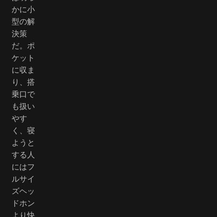
かに小
型の解
決策
だ。ポ
ケット
に収ま
り、搭
乗口で
も扱い
やす
く、寝
ようと
する人
にはフ
ルサイ
ズヘッ
ドホン
より快