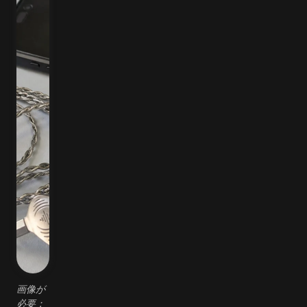
画像が
必要：