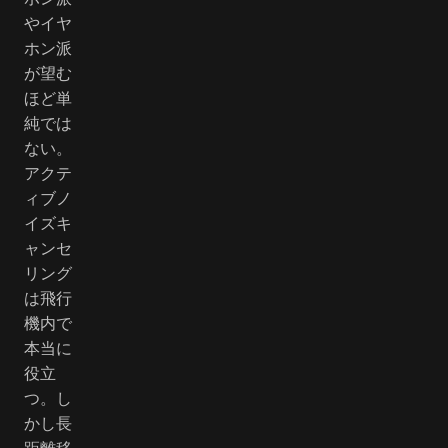
やイヤ
ホン派
が望む
ほど単
純では
ない。
アクテ
ィブノ
イズキ
ャンセ
リング
は飛行
機内で
本当に
役立
つ。し
かし長
距離移