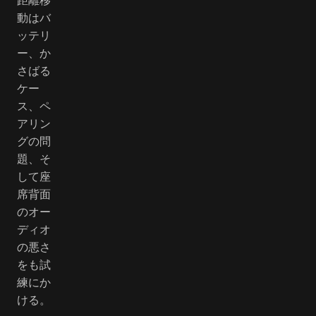
動はバ
ッテリ
ー、か
さばる
ケー
ス、ペ
アリン
グの問
題、そ
して座
席背面
のオー
ディオ
の悪さ
をも試
練にか
ける。