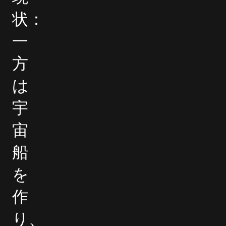
状：
一
方
は
宇
宙
船
を
作
り、