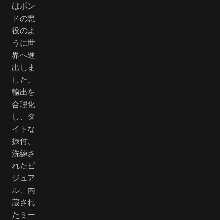
はボン
ドの悪
役のよ
うに世
界へ進
出しま
した。
輸出を
合理化
し、タ
イトな
振付、
洗練さ
れたビ
ジュア
ル、内
蔵され
たミー