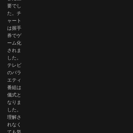
要でし
た。チ
ャート
は握手
券でゲ
ーム化
されま
した。
テレビ
のバラ
エティ
番組は
儀式と
なりま
した。
理解さ
れなく
ても気