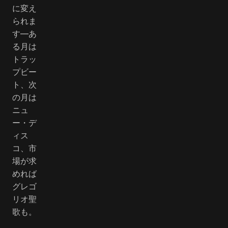
に変え
られま
す―あ
る月は
トラッ
プビー
ト、次
の月は
ニュ
ー・デ
ィス
コ、市
場が求
めれば
グレゴ
リオ聖
歌も。