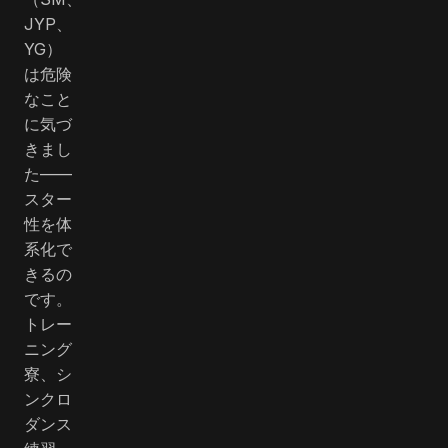
JYP、
YG）
は危険
なこと
に気づ
きまし
た――
スター
性を体
系化で
きるの
です。
トレー
ニング
寮、シ
ンクロ
ダンス