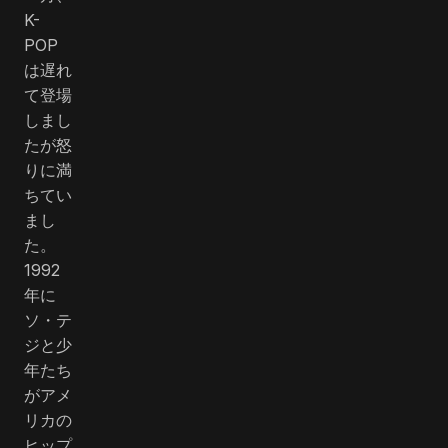
K-
POP
は遅れ
て登場
しまし
たが怒
りに満
ちてい
まし
た。
1992
年に
ソ・テ
ジと少
年たち
がアメ
リカの
ヒップ