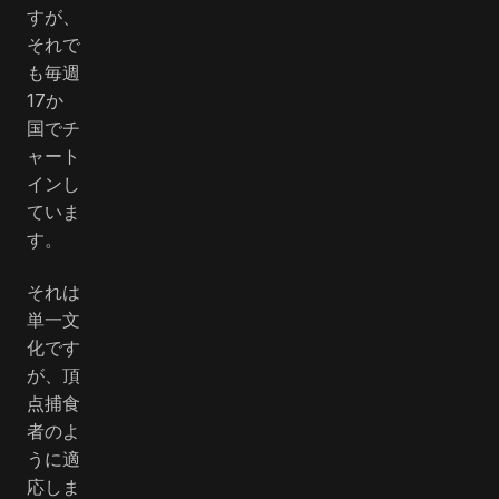
すが、
それで
も毎週
17か
国でチ
ャート
インし
ていま
す。
それは
単一文
化です
が、頂
点捕食
者のよ
うに適
応しま