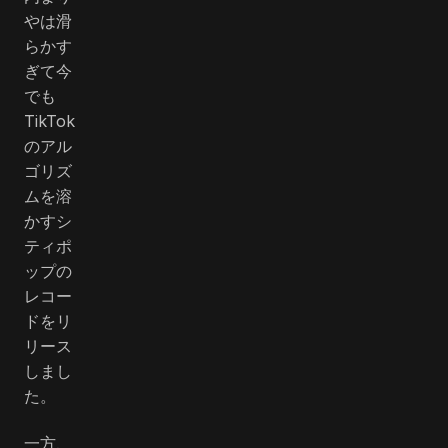
やは滑
らかす
ぎて今
でも
TikTok
のアル
ゴリズ
ムを溶
かすシ
ティポ
ップの
レコー
ドをリ
リース
しまし
た。
一方、