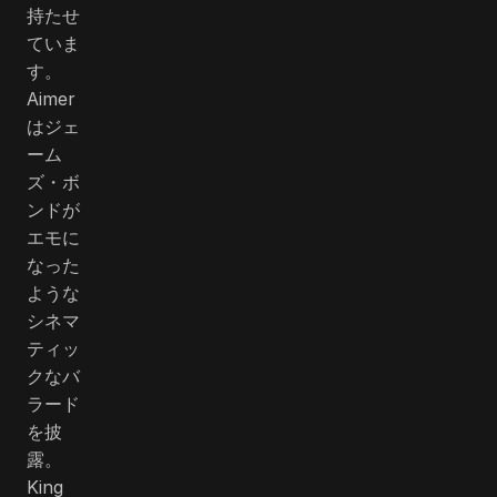
持たせ
ていま
す。
Aimer
はジェ
ーム
ズ・ボ
ンドが
エモに
なった
ような
シネマ
ティッ
クなバ
ラード
を披
露。
King