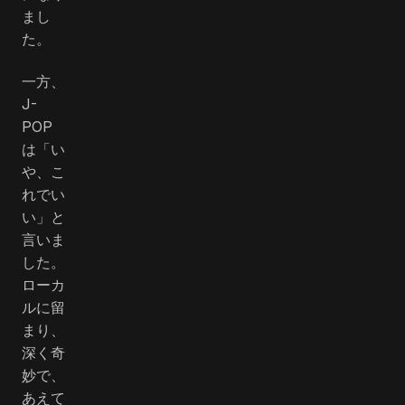
まし
た。
一方、
J-
POP
は「い
や、こ
れでい
い」と
言いま
した。
ローカ
ルに留
まり、
深く奇
妙で、
あえて