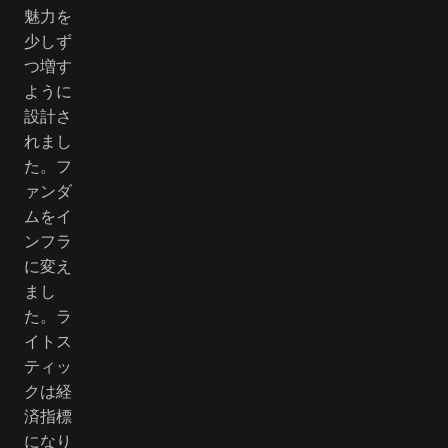
魅力を
少しず
つ増す
ように
設計さ
れまし
た。フ
ァンダ
ムをイ
ンフラ
に変え
まし
た。ラ
イトス
ティッ
クは経
済指標
になり