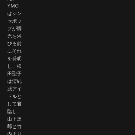
YMO
はシン
セポッ
プが脚
光を浴
びる前
にそれ
を発明
し、松
田聖子
は清純
派アイ
ドルと
して君
臨し、
山下達
郎と竹
内まり