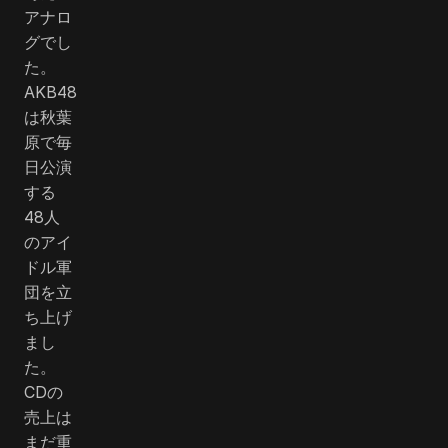
アナロ
グでし
た。
AKB48
は秋葉
原で毎
日公演
する
48人
のアイ
ドル軍
団を立
ち上げ
まし
た。
CDの
売上は
まだ重