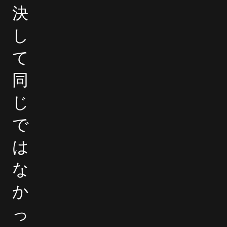
決
し
て
同
じ
で
は
な
か
っ