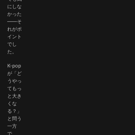
にしな
かった
――そ
れがポ
イント
でし
た。
K-pop
が「ど
うやっ
てもっ
と大き
くな
る？」
と問う
一方
で、