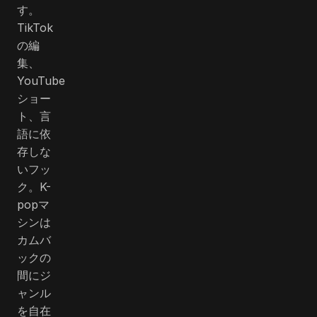
す。
TikTok
の編
集、
YouTube
ショー
ト、言
語に依
存しな
いフッ
ク。K-
popマ
シンは
カムバ
ックの
間にジ
ャンル
を自在