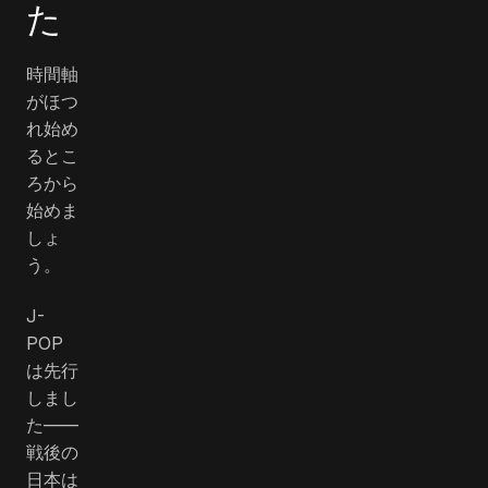
た
時間軸
がほつ
れ始め
るとこ
ろから
始めま
しょ
う。
J-
POP
は先行
しまし
た――
戦後の
日本は