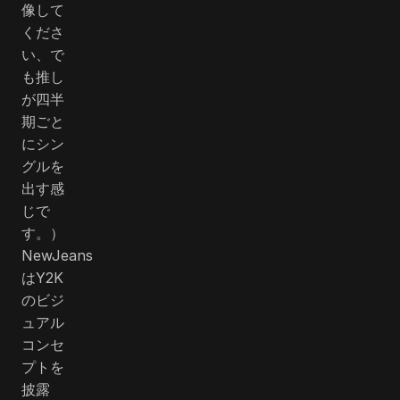
像して
くださ
い、で
も推し
が四半
期ごと
にシン
グルを
出す感
じで
す。）
NewJeans
はY2K
のビジ
ュアル
コンセ
プトを
披露