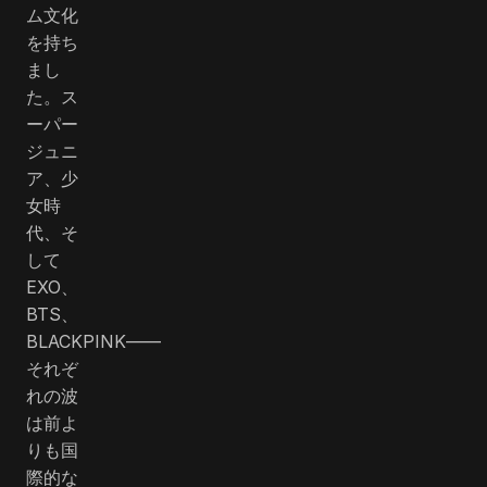
ム文化
を持ち
まし
た。ス
ーパー
ジュニ
ア、少
女時
代、そ
して
EXO、
BTS、
BLACKPINK――
それぞ
れの波
は前よ
りも国
際的な