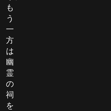
も
う
一
方
は
幽
霊
の
祠
を