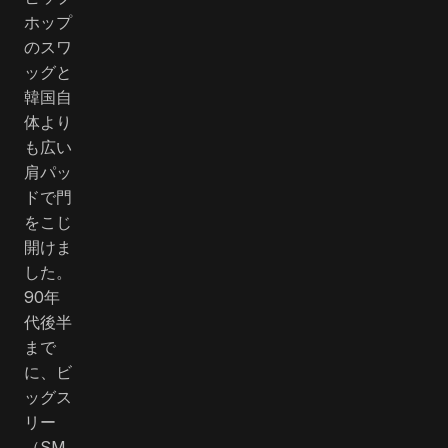
ホップ
のスワ
ッグと
韓国自
体より
も広い
肩パッ
ドで門
をこじ
開けま
した。
90年
代後半
まで
に、ビ
ッグス
リー
（SM、