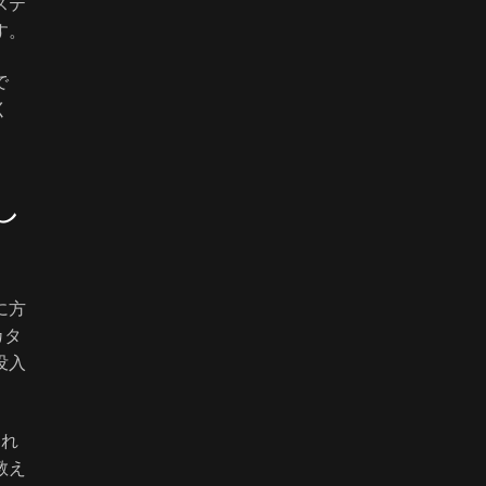
ステ
す。
で
く
し
に方
カタ
没入
され
教え