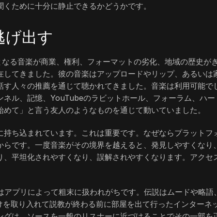
聞くために十分に静止できるかどうかです。
逃げ出す
基盤となる音楽が商業、権利、フォーマットの劣化、地域の歴史が
在してきました。彼の音楽はアップロードやリップ、あるいは
話す人々の推薦を通じて聴かれてきました。音楽は利用可能で
ネル、記憶、YouTubeのラビットホール、フォーラム、ハー
始めて」と言う友人のようなものを通じて動いていました。
に持ち込まれています。これは重要です。なぜならプラットフ
からです。一度音楽がその境界を越えると、発見しやすくなり
り、平坦化されやすくなり、誤解されやすくなります。アクセ
説はアプリによって粗末に扱われがちです。伝説はムードや略語
の一部だけを取り入れて説教が終わる前に部屋を出て行ったインターネ
ングは、ソースを一般のリスナーに近づけることでその一部を