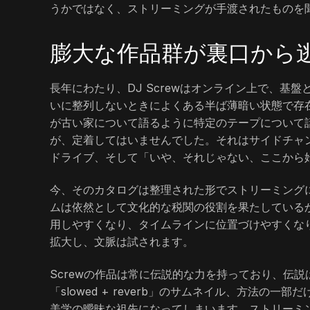
うかではなく、ストリーミングが手渡されたものを
膨大な作品群が裏口から
長年にわたり、DJ Screwはオンライン上で、
いに整列しないときによくある半ば薄暗い状態で存
が古い家について語るように特定のテープについて
が、定着してはいませんでした。それはサイドチャン
ドライブ、そして「いや、それじゃない、ここから
今、そのカタログは整理された形でストリーミング
ムは依然として文化的な税関の役割を果たしている
用しやすくなり、タイムラインに位置づけやすくな
拡大し、文脈は試されます。
Screwの作品は常に伝説的な力を持っており、伝
「slowed + reverb」のサムネイル、方法
美学の曖昧な祖先になってしまいます。ストリーミ