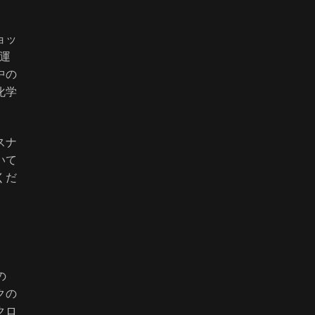
ョッ
運
中の
化学
スナ
いて
くだ
の
クの
クロ