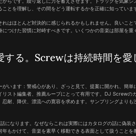
だからです。繰り返しに力を蓄えさせます。トラックを気象シ
ることを理解し、その間をどう運転するかを正確に知っていま
それはほとんど対決的に感じられるかもしれません。良いこと
身につけた習慣に対峙すべきです。いくつかの音楽は部屋を重
する。Screwは持続時間を愛
ーがいます：警戒心があり、ざっと見て、提案に開かれ、簡単
リスト編集者、推薦ループにとって有用です。DJ Screwの
。忍耐、降伏、漂流への寛容を求めます。サンプリングよりも
て興味深い話になります。なぜならこれは実際にはカタログの話に偽装
何年もかけて、音楽を素早く移動できる表面として扱うことを