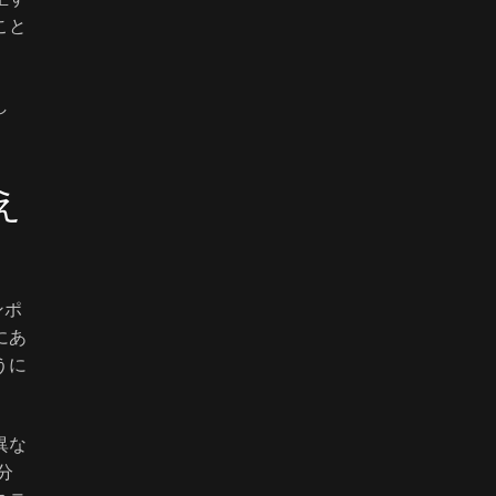
こと
し
え
ンポ
にあ
うに
異な
分