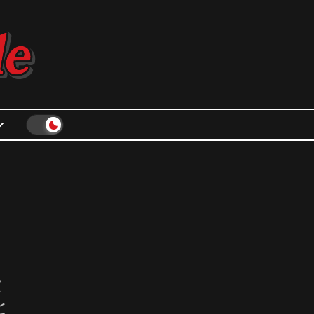
ト
費
と