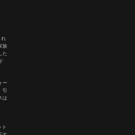
きれ
家族
した
ド
ォー
、引
スは
、
ット
正す