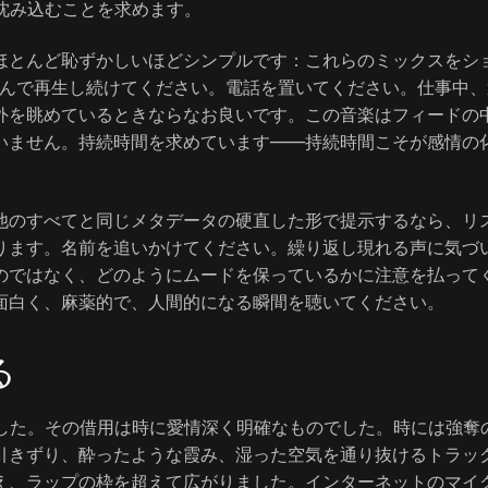
。沈み込むことを求めます。
ほとんど恥ずかしいほどシンプルです：これらのミックスをシ
選んで再生し続けてください。電話を置いてください。仕事中、
外を眺めているときならなお良いです。この音楽はフィードの
いません。持続時間を求めています――持続時間こそが感情の
他のすべてと同じメタデータの硬直した形で提示するなら、リ
ります。名前を追いかけてください。繰り返し現れる声に気づ
のではなく、どのようにムードを保っているかに注意を払って
面白く、麻薬的で、人間的になる瞬間を聴いてください。
る
ました。その借用は時に愛情深く明確なものでした。時には強奪
引きずり、酔ったような霞み、湿った空気を通り抜けるトラッ
え、ラップの枠を超えて広がりました。インターネットのマイ