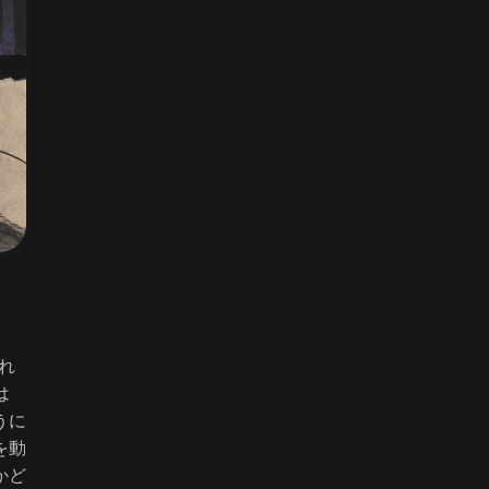
れ
は
うに
を動
かど