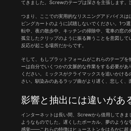
てきました。Screwのテープは深さを主張します
つまり、ここでの実用的なリスニングアドバイスは
ピングカートのように試聴しないでください。1つ
転中、夜の散歩中、キッチンの掃除中、電車の窓の
孤立したクリップのように振る舞うことを意図して
反応が起こる場所だからです。
そして、もしプラットフォームがこれらのテープを
ーは自分でいくつかの文脈的な作業をする必要があ
ください。ミックスがクライマックスを追いかける
さい。馴染みのあるラップ曲がより遅く、悲しく、
影響と抽出には違いがあ
インターネットは長い間、Screwから借用してき
ようなものでした。遅くしたボーカル、夢のような
感覚――これらの特徴はヒューストンをはるかに超