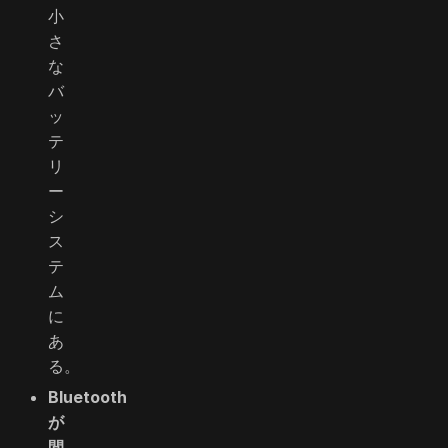
小
さ
な
バ
ッ
テ
リ
ー
シ
ス
テ
ム
に
あ
る。
Bluetooth
が
間