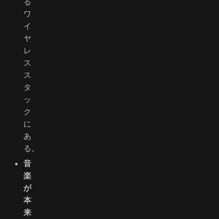
る
ワ
イ
ヤ
レ
ス
ス
タ
ッ
ク
に
あ
る。
音
楽
が
本
来