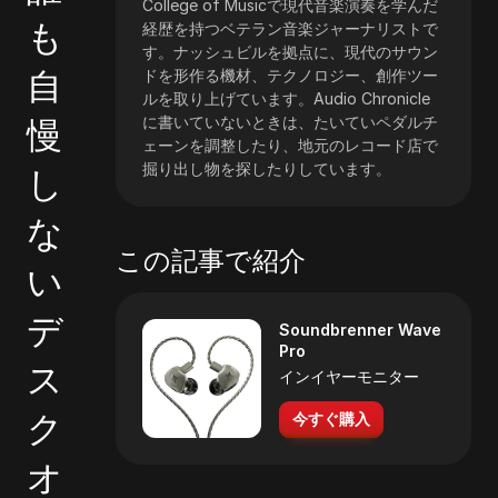
College of Musicで現代音楽演奏を学んだ
も
経歴を持つベテラン音楽ジャーナリストで
す。ナッシュビルを拠点に、現代のサウン
自
ドを形作る機材、テクノロジー、創作ツー
ルを取り上げています。Audio Chronicle
慢
に書いていないときは、たいていペダルチ
ェーンを調整したり、地元のレコード店で
掘り出し物を探したりしています。
し
な
この記事で紹介
い
デ
Soundbrenner Wave
Pro
ス
インイヤーモニター
ク
今すぐ購入
オ