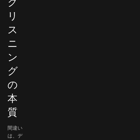
ク
リ
ス
ニ
ン
グ
の
本
質
間違い
は、デ