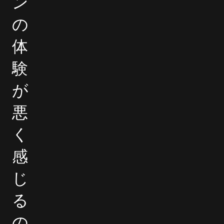
ン
の
体
験
が
悪
く
感
じ
る
の