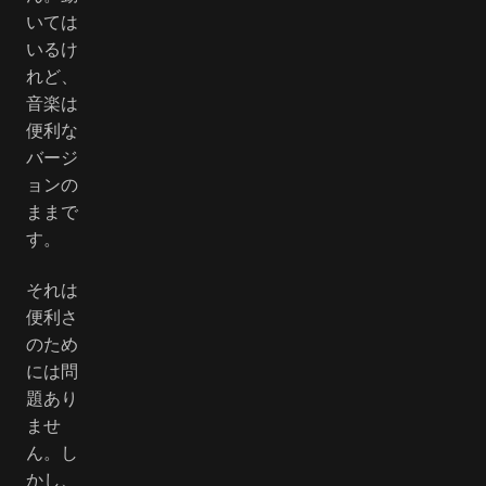
いては
いるけ
れど、
音楽は
便利な
バージ
ョンの
ままで
す。
それは
便利さ
のため
には問
題あり
ませ
ん。し
かし、