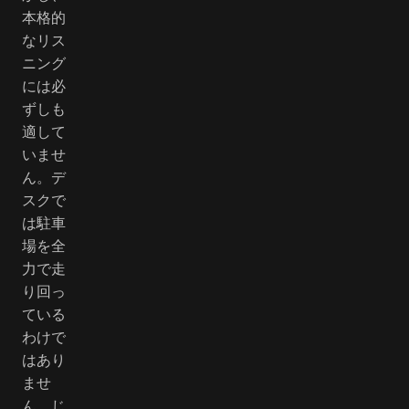
本格的
なリス
ニング
には必
ずしも
適して
いませ
ん。デ
スクで
は駐車
場を全
力で走
り回っ
ている
わけで
はあり
ませ
ん。じ