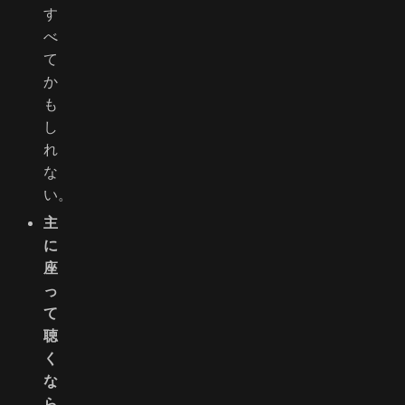
す
べ
て
か
も
し
れ
な
い。
主
に
座
っ
て
聴
く
な
ら
、