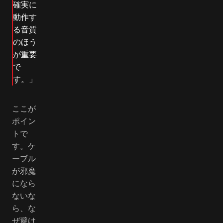
確実に
動作す
る音質
のほう
が重要
で
す。」
ここが
ポイン
トで
す。ケ
ーブル
が邪魔
になら
ないな
ら、な
ぜ避け