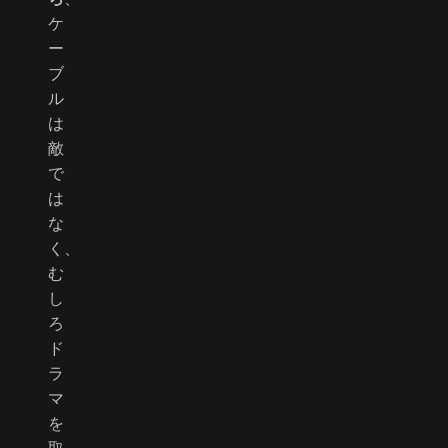
ケ
ー
ブ
ル
は
敵
で
は
な
く、
む
し
ろ
ド
ラ
マ
を
取