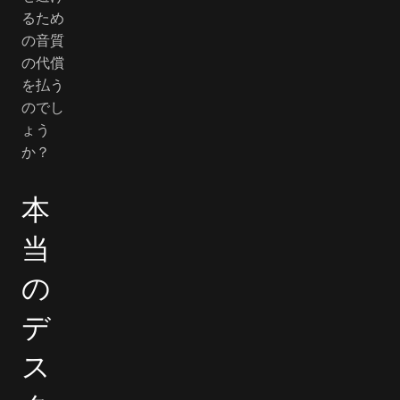
るため
の音質
の代償
を払う
のでし
ょう
か？
本
当
の
デ
ス