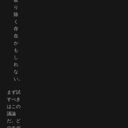
り
除
く
存
在
か
も
し
れ
な
い。
まず試
すべき
はこの
議論
だ。ど
のモデ