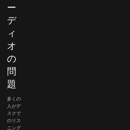
ー
デ
ィ
オ
の
問
題
多くの
人がデ
スクで
のリス
ニング