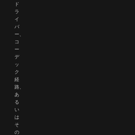
ド
ラ
イ
バ
ー、
コ
ー
デ
ッ
ク
経
路、
あ
る
い
は
そ
の