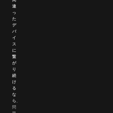
違
っ
た
デ
バ
イ
ス
に
繋
が
り
続
け
る
な
ら
、
問