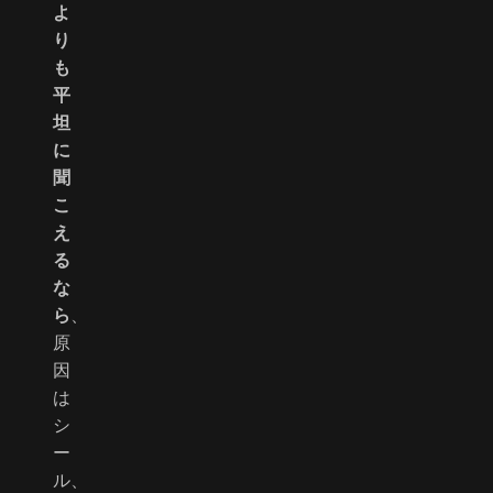
よ
り
も
平
坦
に
聞
こ
え
る
な
ら
、
原
因
は
シ
ー
ル、