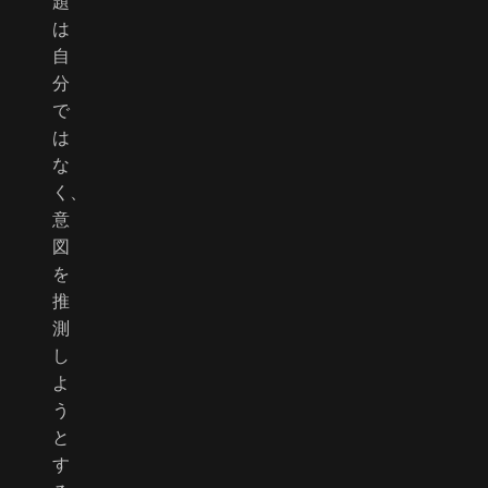
題
は
自
分
で
は
な
く、
意
図
を
推
測
し
よ
う
と
す