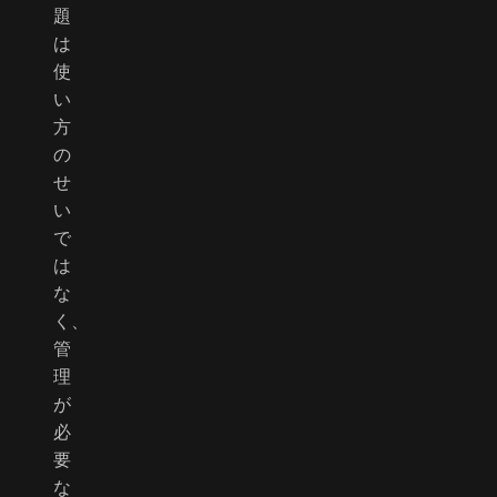
題
は
使
い
方
の
せ
い
で
は
な
く、
管
理
が
必
要
な