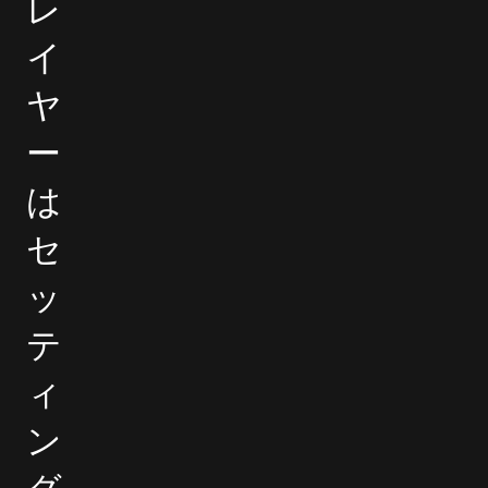
レ
イ
ヤ
ー
は
セ
ッ
テ
ィ
ン