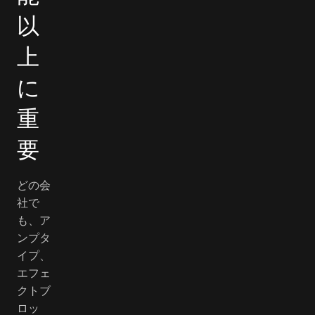
以
上
に
重
要
どの会
社で
も、ア
ンプタ
イプ、
エフェ
クトブ
ロッ