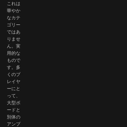
これは
華やか
なカテ
ゴリー
ではあ
りませ
ん。実
用的な
もので
す。多
くのプ
レイヤ
ーにと
って、
大型ボ
ードと
別体の
アンプ