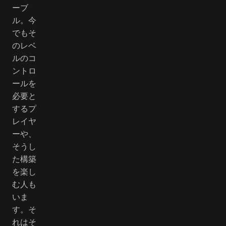
ーブ
ル。今
でもそ
のレベ
ルのコ
ントロ
ールを
必要と
するプ
レイヤ
ーや、
そうし
た構築
を楽し
む人も
いま
す。そ
れはそ