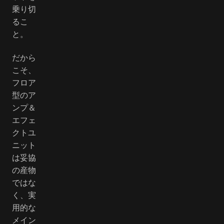
乗り切
るこ
と。
だから
こそ、
フロア
型のア
ンプ＆
エフェ
クトユ
ニット
は妥協
の産物
ではな
く、実
用的な
メイン