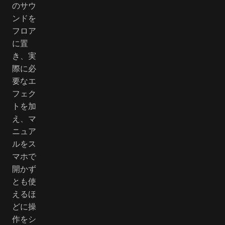
のサウ
ンドを
フロア
に置
き、実
際に必
要なエ
フェク
トを加
え、マ
ニュア
ルをス
マホで
開かず
とも使
えるほ
どに操
作をシ