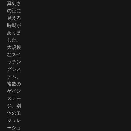
真剣さ
の証に
見える
時期が
ありま
した。
大規模
なスイ
ッチン
グシス
テム、
複数の
ゲイン
ステー
ジ、別
体のモ
ジュレ
ーショ