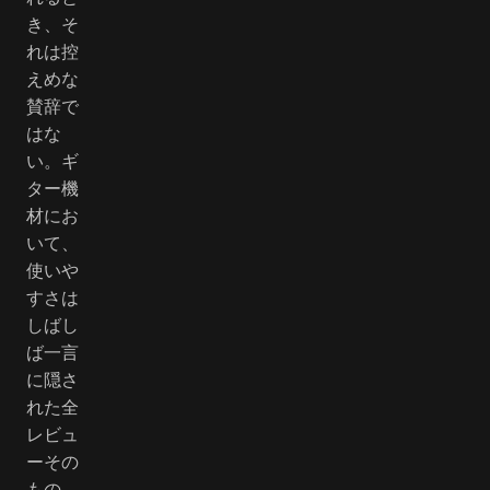
き、そ
れは控
えめな
賛辞で
はな
い。ギ
ター機
材にお
いて、
使いや
すさは
しばし
ば一言
に隠さ
れた全
レビュ
ーその
もの