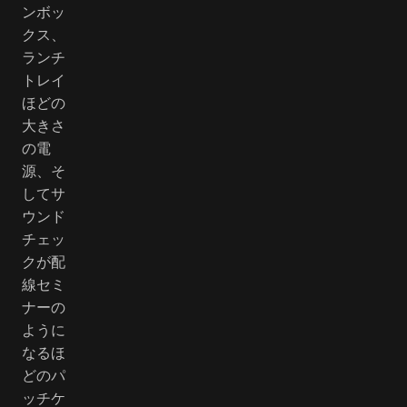
ンボッ
クス、
ランチ
トレイ
ほどの
大きさ
の電
源、そ
してサ
ウンド
チェッ
クが配
線セミ
ナーの
ように
なるほ
どのパ
ッチケ