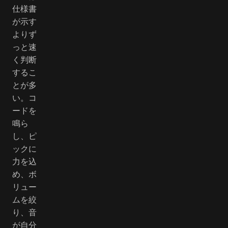
仕様書
が示す
よりず
っと速
く判断
するこ
とが多
い。コ
ードを
鳴ら
し、ピ
ックに
力を込
め、ボ
リュー
ムを絞
り、音
が自分