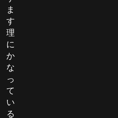
ま
す
理
に
か
な
っ
て
い
る