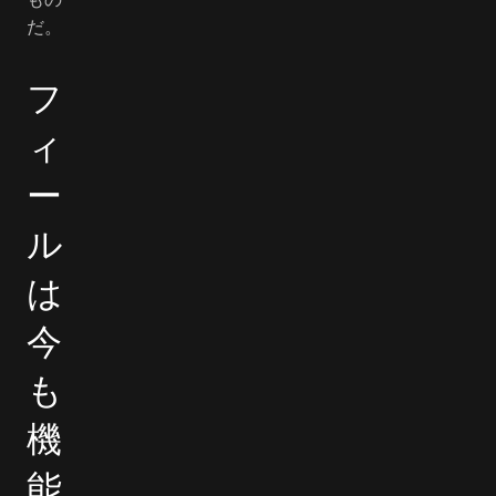
だ。
フ
ィ
ー
ル
は
今
も
機
能