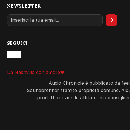
NEWSLETTER
arrow_forward
SEGUICI
Da Nashville con amore
favorite
amore
Audio Chronicle è pubblicato da feel
Soundbrenner tramite proprietà comune. Alcuni 
prodotti di aziende affiliate, ma consigl