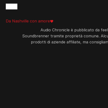
Da Nashville con amore
favorite
amore
Audio Chronicle è pubblicato da feel
Soundbrenner tramite proprietà comune. Alcuni 
prodotti di aziende affiliate, ma consigl