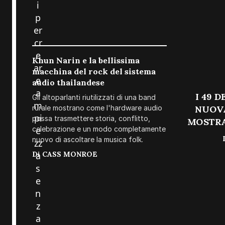
i
p
er
cr
e
Khun Narin e la bellissima
ar
macchina del rock del sistema
e
audio thailandese
a
I 49 
Gli altoparlanti riutilizzati di una band
m
rurale mostrano come l'hardware audio
NUOVA
pi
possa trasmettere storia, conflitto,
MOSTRA
celebrazione e un modo completamente
e
nuovo di ascoltare la musica folk.
zz
Di
CASS MONROE
a
s
e
n
z
a