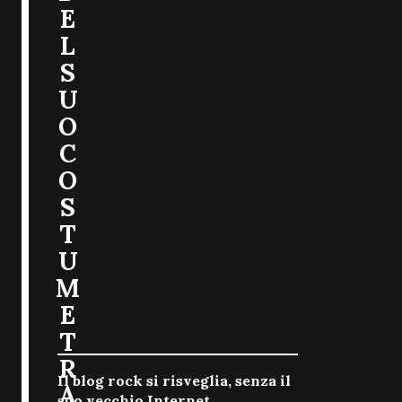
E
L
S
U
O
C
O
S
T
U
M
E
T
R
Il blog rock si risveglia, senza il
A
suo vecchio Internet