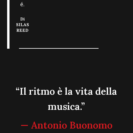
é.
Di
SILAS
REED
“Il ritmo è la vita della
musica.”
— Antonio Buonomo