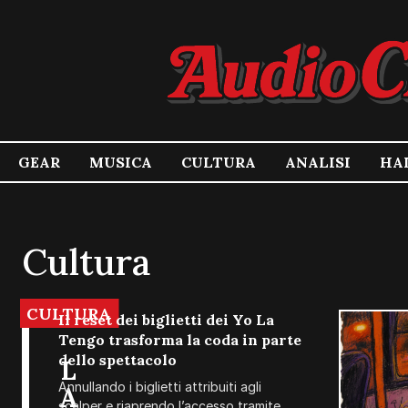
GEAR
MUSICA
CULTURA
ANALISI
HA
Cultura
Articoli Audio Chronicle in italiano su cultura musicale, s
CULTURA
Il reset dei biglietti dei Yo La
Tengo trasforma la coda in parte
dello spettacolo
L
Annullando i biglietti attribuiti agli
A
scalper e riaprendo l’accesso tramite