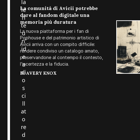
la
La comunità di Avicii potrebbe
le
dare al fandom digitale una
n
memoria più duratura
te
La nuova piattaforma per i fan di
u
Pophouse e del patrimonio artistico di
n’
Avicii arriva con un compito difficile:
id
rendere condiviso un catalogo amato,
e
preservandone al contempo il contesto,
l’incertezza e la fiducia.
a
di
Di
AVERY KNOX
o
s
ci
ll
at
o
re
d