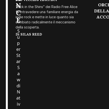
N
ORCH
“Kick in the Shins” dei Radio Free Alice
DELLA
C
fa intravedere una familiare energia da
ACCO
indie rock e mette in luce quanto sia
E
cambiato radicalmente il meccanismo
della scoperta.
S
Di
SILAS REED
u
p
er
St
ar
S
a
w
di
N
at
iv