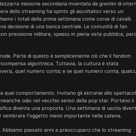
zzarra missione secondaria inventata da gremlin di inter
a dello streaming ha spinto gli ascoltatori verso un
iamo i totali della prima settimana come corse di cavalli.
una decisione di una banca centrale. Le comunità di fan
 precisione militare, spesso in piena vista pubblica, per
frode. Parte di questo è semplicemente ciò che il fandom
icompensa algoritmica. Tuttavia, la cultura è stata
versi, quel numero conta; e se quel numero conta, qualc
 a quel comportamento. Invitano gli estranei allo spettaco
neanche odio nel vecchio senso della pop star. Portano il
ssifica diventa una proposta. Una settimana di uscita diven
er sembrare l'oggetto meno importante nella catena.
si. Abbiamo passato anni a preoccuparci che lo streaming