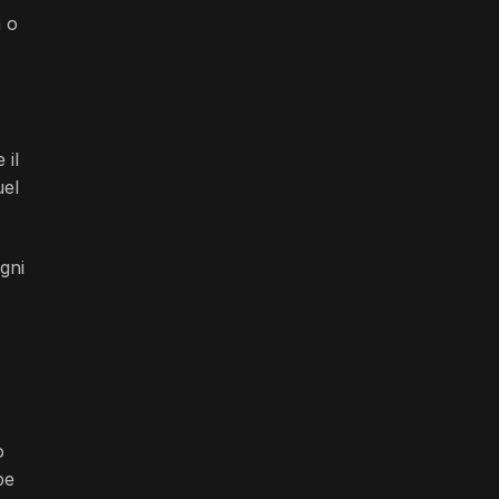
a o
 il
uel
gni
o
pe