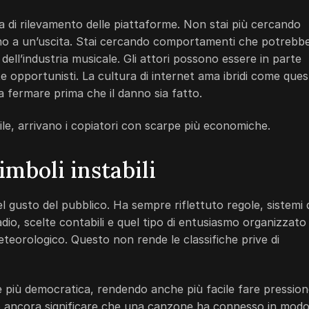
 di rilevamento delle piattaforme. Non stai più cercando
no a un’uscita. Stai cercando comportamenti che potrebb
 dell’industria musicale. Gli attori possono essere in parte
te opportunisti. La cultura di internet ama ibridi come quest
i da fermare prima che il danno sia fatto.
e, arrivano i copiatori con scarpe più economiche.
imboli instabili
l gusto del pubblico. Ha sempre riflettuto regole, sistemi 
radio, scelte contabili e quel tipo di entusiasmo organizzato
orologico. Questo non rende le classifiche prive di
 e più democratica, rendendo anche più facile fare pression
può ancora significare che una canzone ha connesso in mod