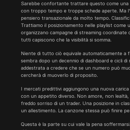
Sarebbe confortante trattare questo come una bi
con troppo tempo e troppe schede aperte. Ma l'er
pensiero transazionale da molto tempo. Classifich
Trattiamo il posizionamento nelle playlist come 
organizzano campagne di streaming coordinate con
tutti capiscono che la visibilità si somma.
Niente di tutto ciò equivale automaticamente a 
sembra dopo un decennio di dashboard e cicli di r
addestrata a credere che se un numero può muo
cercherà di muoverlo di proposito.
I mercati predittivi aggiungono una nuova carica
con un appetito diverso. Non amore, non lealtà, 
freddo sorriso di un trader. Una posizione in cla
un allestimento. La canzone stessa può finire p
Questa è la parte su cui vale la pena soffermar