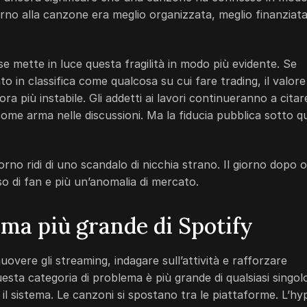
orno alla canzone era meglio organizzata, meglio finanziat
e mette in luce questa fragilità in modo più evidente. Se
 in classifica come qualcosa su cui fare trading, il valore
ra più instabile. Gli addetti ai lavori continueranno a citare
ome arma nelle discussioni. Ma la fiducia pubblica sotto q
orno ridi di uno scandalo di nicchia strano. Il giorno dopo o
o di fan e più un’anomalia di mercato.
ema più grande di Spotify
overe gli streaming, indagare sull’attività e rafforzare
uesta categoria di problema è più grande di qualsiasi singol
o il sistema. Le canzoni si spostano tra le piattaforme. L’hy