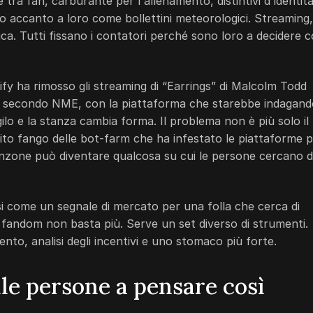
ra fan, carburante per l'allenamento, distintivi d'identità
o accanto a loro come bollettini meteorologici. Streaming,
ifica. Tutti fissano i contatori perché sono loro a decidere 
ify ha rimosso gli streaming di “Earrings” di Malcolm Todd
, secondo NME, con la piattaforma che starebbe indagand
gilo e la stanza cambia forma. Il problema non è più solo il
olito fango delle bot-farm che ha infestato le piattaforme 
anzone può diventare qualcosa su cui le persone cercano d
i come un segnale di mercato per una folla che cerca di
 fandom non basta più. Serve un set diverso di strumenti.
ento, analisi degli incentivi e uno stomaco più forte.
le persone a pensare così