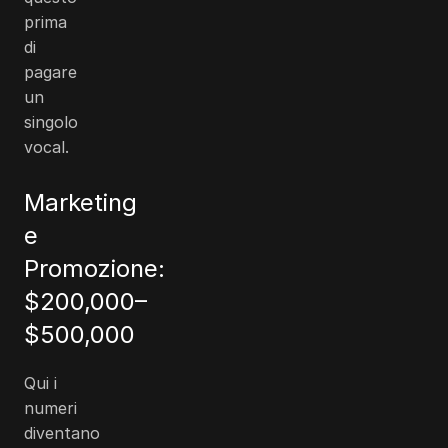
prima
di
pagare
un
singolo
vocal.
Marketing
e
Promozione:
$200,000
–
$500,000
Qui i
numeri
diventano