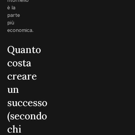
è la
parte
più
economica.
Quanto
costa
creare
un
successo
(secondo
chi