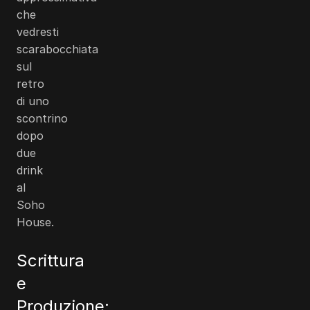
che
vedresti
scarabocchiata
sul
retro
di uno
scontrino
dopo
due
drink
al
Soho
House.
Scrittura
e
Produzione: