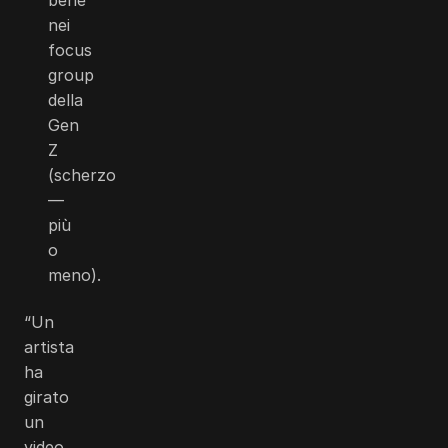
nei
focus
group
della
Gen
Z
(scherzo
—
più
o
meno).
“Un
artista
ha
girato
un
video