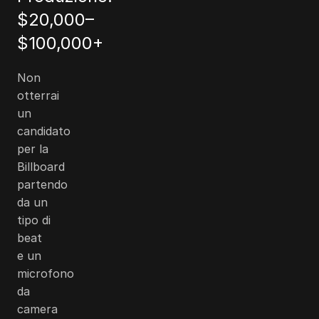
$20,000
–
$100,000
+
Non
otterrai
un
candidato
per la
Billboard
partendo
da un
tipo di
beat
e un
microfono
da
camera