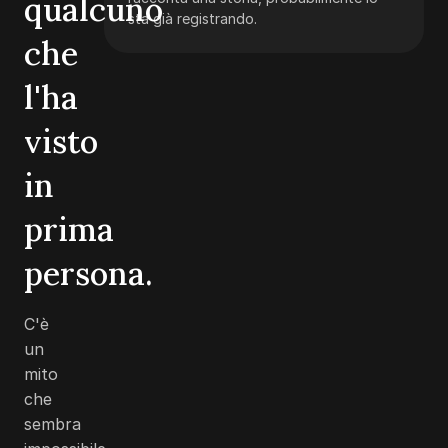
qualcuno
sta già registrando.
che
l'ha
visto
in
prima
persona.
C'è
un
mito
che
sembra