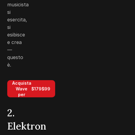
musicista
si
esercita,
si
esibisce
e crea
—
questo
è.
Acquista
Wave
$179
$99
per
2.
Elektron