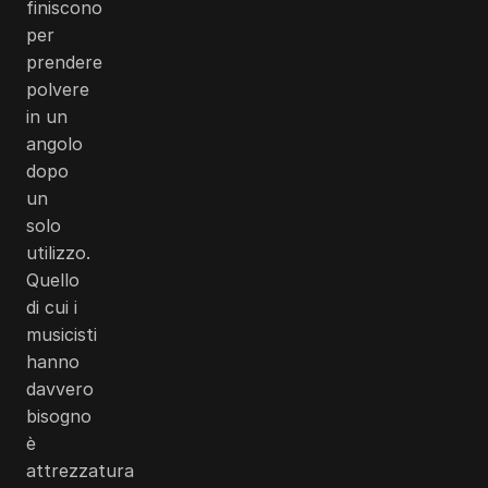
finiscono
per
prendere
polvere
in un
angolo
dopo
un
solo
utilizzo.
Quello
di cui i
musicisti
hanno
davvero
bisogno
è
attrezzatura