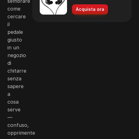
sembrare
come
Acquista ora
cercare
il
pedale
giusto
in un
negozio
di
chitarre
senza
sapere
a
cosa
serve
—
confuso,
opprimente