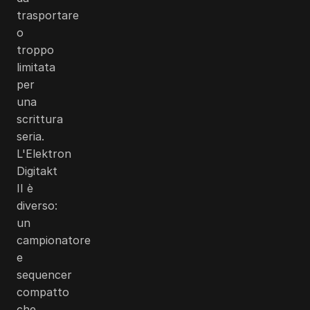
trasportare
o
troppo
limitata
per
una
scrittura
seria.
L'Elektron
Digitakt
II è
diverso:
un
campionatore
e
sequencer
compatto
che