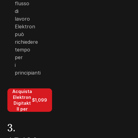
flusso
di
lavoro
Elektron
può
richiedere
tempo
per
i
principianti
Acquista
Elektron
$1,099
Digitakt
II per
3.