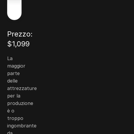
Prezzo:
$1,099
La
maggior
parte
delle
attrezzature
per la
produzione
è o
troppo
ingombrante
da