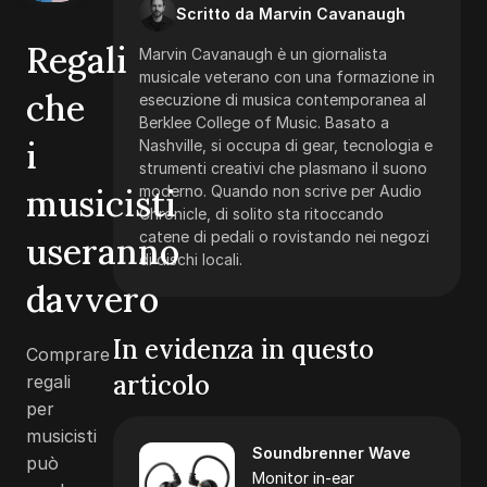
Scritto da Marvin Cavanaugh
Regali
Marvin Cavanaugh è un giornalista
musicale veterano con una formazione in
che
esecuzione di musica contemporanea al
Berklee College of Music. Basato a
i
Nashville, si occupa di gear, tecnologia e
strumenti creativi che plasmano il suono
musicisti
moderno. Quando non scrive per Audio
Chronicle, di solito sta ritoccando
catene di pedali o rovistando nei negozi
useranno
di dischi locali.
davvero
In evidenza in questo
Comprare
articolo
regali
per
musicisti
Soundbrenner Wave
può
Monitor in-ear