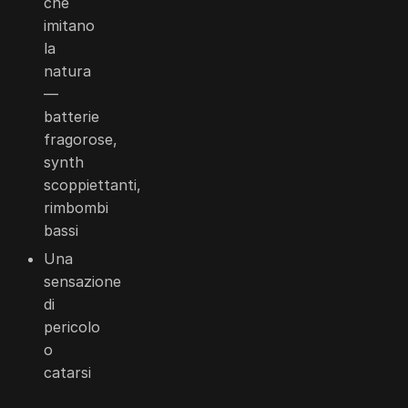
che
imitano
la
natura
—
batterie
fragorose,
synth
scoppiettanti,
rimbombi
bassi
Una
sensazione
di
pericolo
o
catarsi