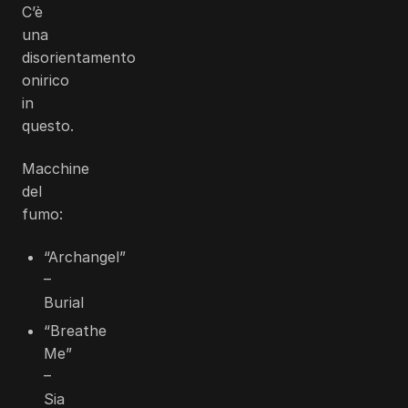
C’è
una
disorientamento
onirico
in
questo.
Macchine
del
fumo:
“Archangel”
–
Burial
“Breathe
Me”
–
Sia