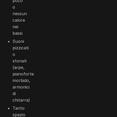
poco
o
nessun
calore
nei
bassi
Suoni
pizzicati
o
stonati
(arpe,
pianoforte
morbido,
armonici
di
chitarra)
Tanto
spazio