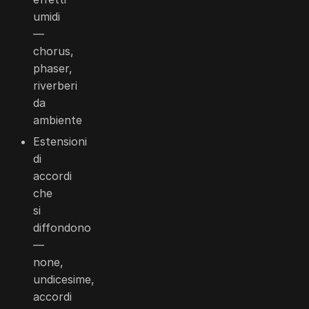
umidi
—
chorus,
phaser,
riverberi
da
ambiente
Estensioni
di
accordi
che
si
diffondono
—
none,
undicesime,
accordi