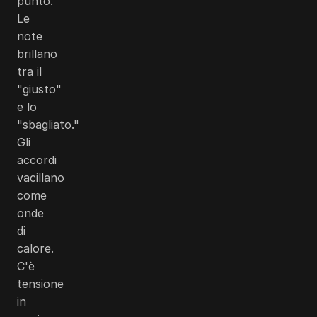
punto.
Le
note
brillano
tra il
"giusto"
e lo
"sbagliato."
Gli
accordi
vacillano
come
onde
di
calore.
C'è
tensione
in