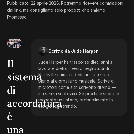
Pubblicato:
22 aprile 2026
.
Potremmo ricevere commissioni
dai link, ma consigliamo solo prodotti che amiamo.
Promesso.
Scritto da Jude Harper
Il
Jude Harper ha trascorso dieci anni a
lavorare dietro il vetro negli studi di
sistema
Nashville prima di dedicarsi a tempo
pieno al giornalismo musicale. Scrive di
di
microfoni come altri scrivono di vino —
ma senza snobismo. Se produce suono e
accordatura
racconta una storia, probabilmente lo
sta già registrando.
è
una