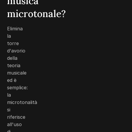
musica
microtonale?
Elimina
la
torre
d'avorio
della
teoria
musicale
ed è
semplice:
la
microtonalità
si
riferisce
all'uso
di