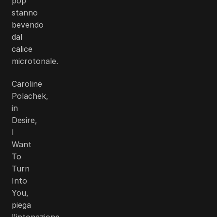
pop
stanno
bevendo
dal
calice
microtonale.
Caroline
Polachek,
in
Desire,
I
Want
To
Turn
Into
You,
piega
l'intonazione