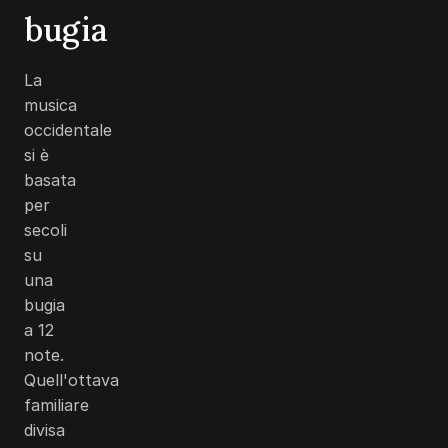
bugia
La
musica
occidentale
si è
basata
per
secoli
su
una
bugia
a 12
note.
Quell'ottava
familiare
divisa