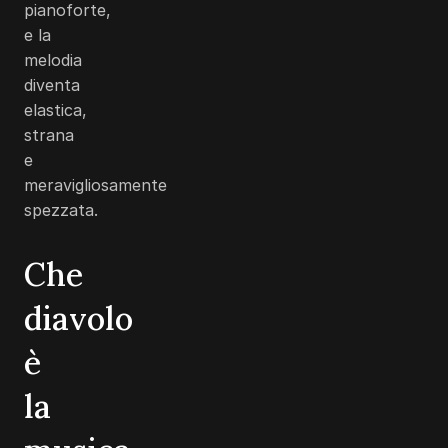
pianoforte,
e la
melodia
diventa
elastica,
strana
e
meravigliosamente
spezzata.
Che
diavolo
è
la