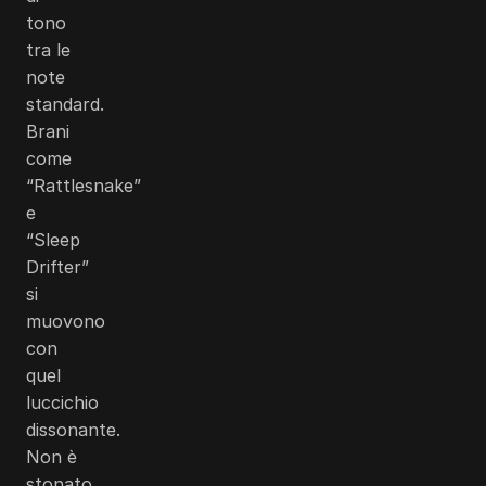
tono
tra le
note
standard.
Brani
come
“Rattlesnake”
e
“Sleep
Drifter”
si
muovono
con
quel
luccichio
dissonante.
Non è
stonato