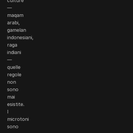
culture
—
maqam
arabi,
gamelan
indonesiani,
raga
indiani
—
quelle
regole
non
sono
mai
esistite.
I
microtoni
sono