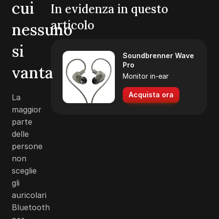
cui
In evidenza in questo
articolo
nessuno
si
Soundbrenner Wave
Pro
vanta
Monitor in-ear
Acquista ora
La
maggior
parte
delle
persone
non
sceglie
gli
auricolari
Bluetooth