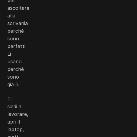
per
ascoltare
alla
scrivania
perché
sono
perfetti.
Li
usano
perché
sono
già lì.
Ti
siedi a
lavorare,
apri il
laptop,
metti