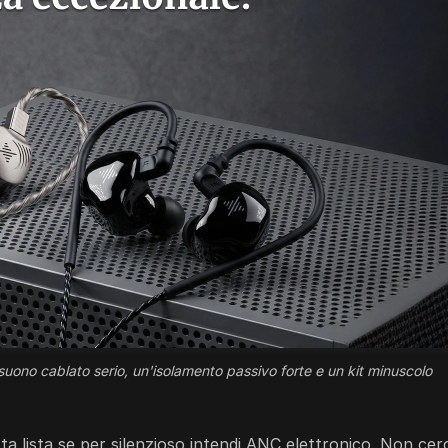
 suono cablato serio, un'isolamento passivo forte e un kit minuscolo
ta lista se per silenzioso intendi ANC elettronico. Non cer