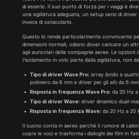
di esserlo. Il suo punto di forza per i viaggi è d
una sigillatura adeguata, un setup serio di driv
invece di ostacolarlo.
Questo lo rende particolarmente convincente per 
dimensioni normali, odiano dover caricare un alt
agli auricolari delle compagnie aeree. Le opzion
l'isolamento in volo parte dalla sigillatura, non 
Tipo di driver Wave Pro:
array ibrido a quattro
polimero da 8 mm e driver per gli alti da 6 mm r
Risposta in frequenza Wave Pro:
da 20 Hz a
Tipo di driver Wave:
driver dinamico dual-ma
Risposta in frequenza Wave:
da 20 Hz a 20 
Il suono conta in aereo perché il rumore di cabin
copre le voci e trasforma i dialoghi dei film in fa