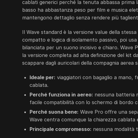
cablati generici perché la tenuta abbassa prima la 
basso ha abbastanza peso per film e musica elettro
mantengono dettaglio senza rendere più tagliente 
Il Wave standard è la versione value della stess
compatto e logica di isolamento passivo, poi us
bilanciata per un suono incisivo e chiaro. Wave P
la versione completa ad alta definizione del kit d
scappare dagli auricolari della compagnia aerea s
Ideale per:
viaggiatori con bagaglio a mano, fr
cablata.
Perché funziona in aereo:
nessuna batteria ne
facile compatibilità con lo schermo di bordo c
Perché suona bene:
Wave Pro offre una separ
Wave centra comunque la chiarezza cablata 
Principale compromesso:
nessuna modalità t