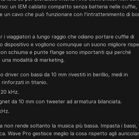
iverso: un IEM cablato compatto senza batteria nelle cuffie,
er e un cavo che può funzionare con l'intrattenimento di bo
i viaggiatori a lungo raggio che odiano portare cuffie di
ro dispositivo e vogliono comunque un suono migliore risp
i con schiuma e punte flange sono importanti qui perché
da una modalità di marketing.
 driver con bassi da 10 mm rivestiti in berillio, medi in
inforzati in titanio.
 20 kHz.
gnet da 10 mm con tweeter ad armatura bilanciata.
kHz.
a non rende soltanto la musica più bassa. Impasta i bassi,
tica. Wave Pro gestisce meglio la cosa rispetto agli auricolar