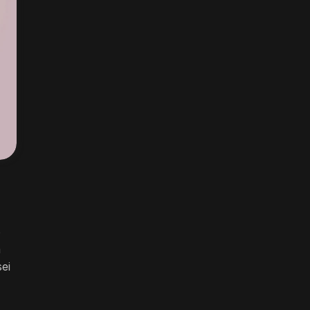
o
a
ei