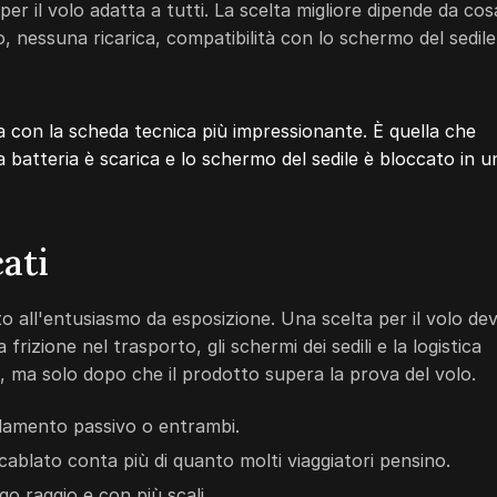
er il volo adatta a tutti. La scelta migliore dipende da cos
, nessuna ricarica, compatibilità con lo schermo del sedile
la con la scheda tecnica più impressionante. È quella che
batteria è scarica e lo schermo del sedile è bloccato in u
ati
tto all'entusiasmo da esposizione. Una scelta per il volo de
 frizione nel trasporto, gli schermi dei sedili e la logistica
a, ma solo dopo che il prodotto supera la prova del volo.
olamento passivo o entrambi.
 cablato conta più di quanto molti viaggiatori pensino.
ngo raggio e con più scali.