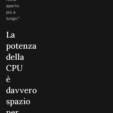
aperto
più a
lungo.”
La
potenza
della
CPU
è
davvero
spazio
per