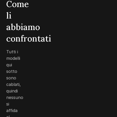
Come
li
abbiamo
confrontati
Tutti i
modelli
qui
sotto
sono
cablati,
quindi
nessuno
si
affida
al