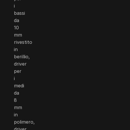
i
bassi
da
10
mm
rivestito
in
berillio,
driver
per
i
medi
da
8
mm
in
polimero,
driver