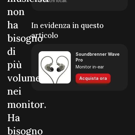
di dischi locali.
non
ha
In evidenza in questo
articolo
bisogno
di
Soundbrenner Wave
Pro
più
Monitor in-ear
volume
Acquista ora
nei
monitor.
Ha
bisogno