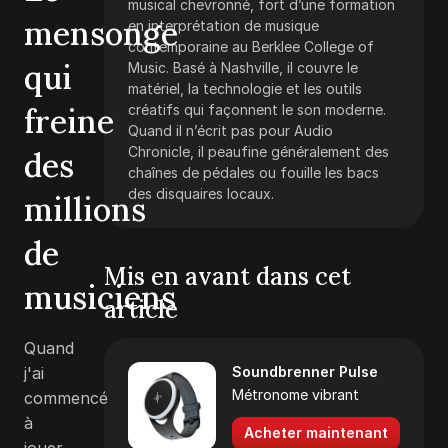
musical chevronné, fort d’une formation
mensonge
en interprétation de musique
contemporaine au Berklee College of
qui
Music. Basé à Nashville, il couvre le
matériel, la technologie et les outils
freine
créatifs qui façonnent le son moderne.
Quand il n’écrit pas pour Audio
Chronicle, il peaufine généralement des
des
chaînes de pédales ou fouille les bacs
des disquaires locaux.
millions
de
Mis en avant dans cet
musiciens
article
Quand
j'ai
Soundbrenner Pulse
Métronome vibrant
commencé
à
Acheter maintenant
jouer