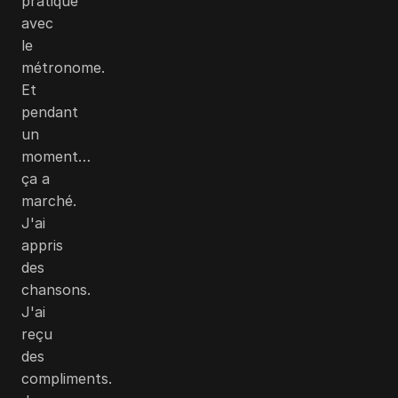
pratique
avec
le
métronome.
Et
pendant
un
moment…
ça a
marché.
J'ai
appris
des
chansons.
J'ai
reçu
des
compliments.