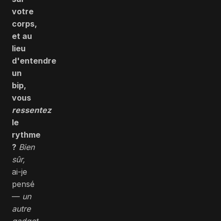
votre
corps,
et au
lieu
d'entendre
un
bip,
vous
ressentez
le
rythme
?
Bien
sûr,
ai-je
pensé
—
un
autre
gadget