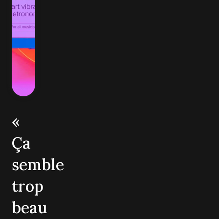
«
Ça
semble
trop
beau