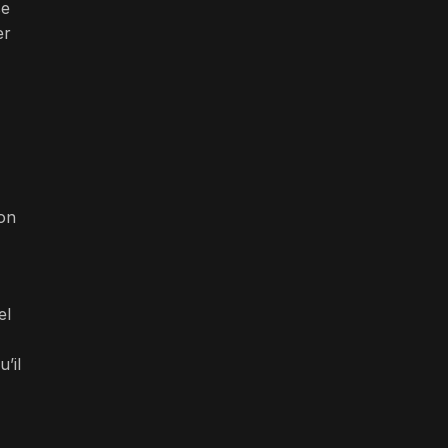
se
er
ion
el
’il