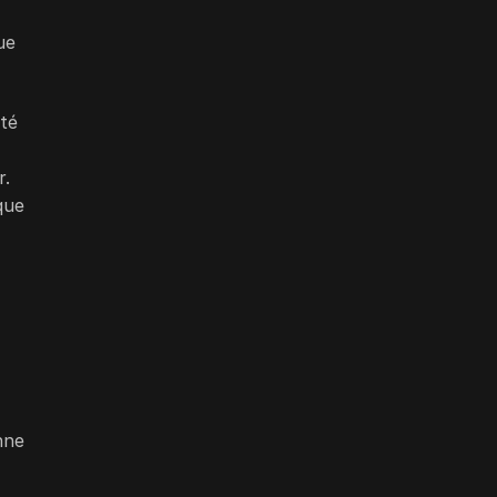
ue
été
r.
que
nne