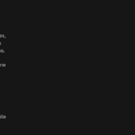
es,
x
is.
rie
lle