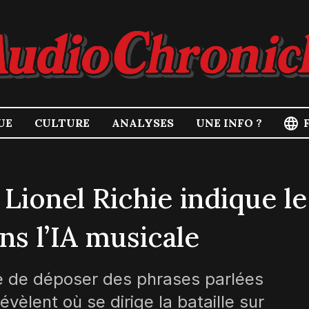
UE
CULTURE
ANALYSES
UNE INFO ?
Lionel Richie indique le
s l’IA musicale
e de déposer des phrases parlées
èlent où se dirige la bataille sur