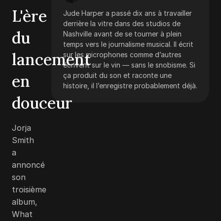
L'ère
Jude Harper a passé dix ans à travailler
derrière la vitre dans des studios de
du
Nashville avant de se tourner à plein
temps vers le journalisme musical. Il écrit
lancement
sur les microphones comme d’autres
écrivent sur le vin — sans le snobisme. Si
en
ça produit du son et raconte une
histoire, il l’enregistre probablement déjà.
douceur
Jorja
Smith
a
annoncé
son
troisième
album,
What