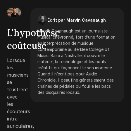
Écrit par Marvin Cavanaugh
L'hypothèse
Marvin Cavanaugh est un journaliste
musical chevronné, fort d’une formation
coûteuse
en interprétation de musique
contemporaine au Berklee College of
Music. Basé à Nashville, il couvre le
Lorsque
matériel, la technologie et les outils
les
créatifs qui façonnent le son moderne.
Quand il n’écrit pas pour Audio
musiciens
Chronicle, il peaufine généralement des
se
chaînes de pédales ou fouille les bacs
frustrent
des disquaires locaux.
avec
les
écouteurs
intra-
auriculaires,