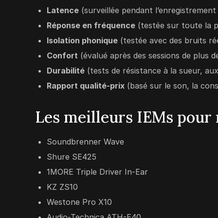
Latence
(surveillée pendant l’enregistrement 
Réponse en fréquence
(testée sur toute la 
Isolation phonique
(testée avec des bruits ré
Confort
(évalué après des sessions de plus d
Durabilité
(tests de résistance à la sueur, au
Rapport qualité-prix
(basé sur le son, la cons
Les meilleurs IEMs pour
Soundbrenner Wave
Shure SE425
1MORE Triple Driver In-Ear
KZ ZS10
Westone Pro X10
Audio-Technica ATH-E40