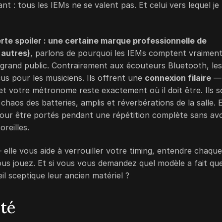
 : tous les IEMs ne se valent pas. Et celui vers lequel je
erte spoiler :
une certaine marque professionnelle de
s autres
)
, parlons de pourquoi les IEMs comptent vraimen
grand public. Contrairement aux écouteurs Bluetooth, les
çus pour les musiciens. Ils offrent une
connexion filaire
—
et votre métronome reste exactement où il doit être. Ils s
chaos des batteries, amplis et réverbérations de la salle. 
pour être portés pendant une répétition complète sans avo
reilles.
lle vous aide à verrouiller votre timing, entendre chaque
ous jouez. Et si vous vous demandez quel modèle a fait qu
il sceptique leur ancien matériel ?
té