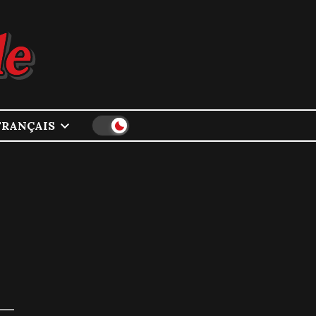
FRANÇAIS
 —