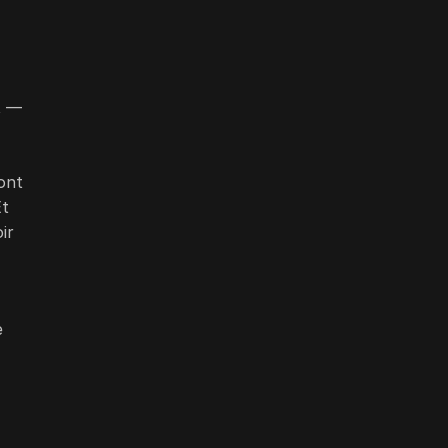
t —
ont
Et
ir
e