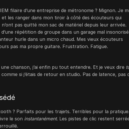
Un IEM filaire d’une entreprise de métronome ? Mignon. Je 
es, et les ranger dans mon tiroir à côté des écouteurs qui
ils n’ont pas quitté mon sac de matériel depuis leur arrivée.
n d’une répétition de groupe dans un garage mal insonorisé
anteur hurle dans un micro chaud. Mes vieux écouteurs
jours pas ma propre guitare. Frustration. Fatigue.
ne chanson, j’ai enfin pu tout entendre. Et je veux dire
t
s comme si j’étais de retour en studio. Pas de latence, pas 
bsédé
th ? Parfaits pour les trajets. Terribles pour la pratique
ivre le son
instantanément
. Les pistes de clic restent serré
rrouillé.