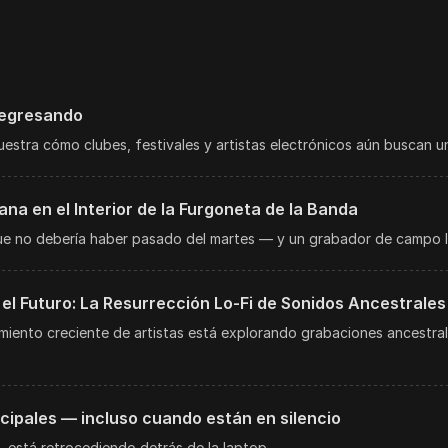
 regresando
 muestra cómo clubes, festivales y artistas electrónicos aún buscan 
a en el Interior de la Furgoneta de la Banda
que no debería haber pasado del martes — y un grabador de campo 
el Futuro: La Resurrección Lo-Fi de Sonidos Ancestrales
ento creciente de artistas está explorando grabaciones ancestrales
cipales — incluso cuando están en silencio
 está retrocediendo detrás de la laptop.