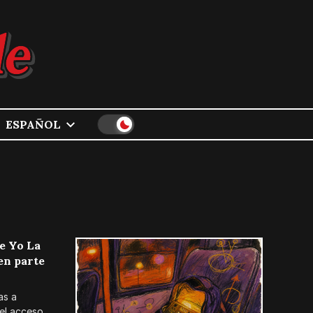
ESPAÑOL
onido.
de Yo La
en parte
as a
 el acceso