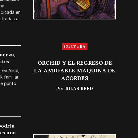
 ha
udicada en
ntradas a
CULTURA
fuerza,
ntes
ORCHID Y EL REGRESO DE
LA AMIGABLE MÁQUINA DE
ree Alice,
k familiar
ACORDES
ué punto
Por
SILAS REED
podría
les una