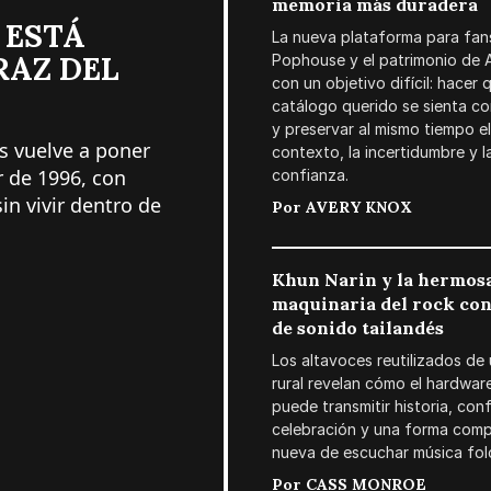
memoria más duradera
 ESTÁ
La nueva plataforma para fan
RAZ DEL
Pophouse y el patrimonio de Av
con un objetivo difícil: hacer 
catálogo querido se sienta co
y preservar al mismo tiempo el
s vuelve a poner
contexto, la incertidumbre y l
confianza.
r de 1996, con
in vivir dentro de
Por
AVERY KNOX
Khun Narin y la hermos
maquinaria del rock con
de sonido tailandés
Los altavoces reutilizados de
rural revelan cómo el hardwar
puede transmitir historia, conf
celebración y una forma com
nueva de escuchar música folc
Por
CASS MONROE