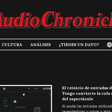
CULTURA
ANÁLISIS
¿TIENES UN DATO?
tura musical, escenas, artistas y las historias detrás del s
El reinicio de entradas 
Tengo convierte la cola 
del espectáculo
Al anular las entradas atribuid
revendedores y volver a abrir