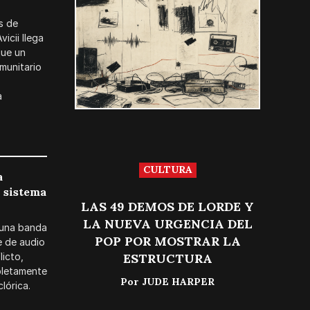
s de
icii llega
que un
munitario
a
CULTURA
a
 sistema
LAS 49 DEMOS DE LORDE Y
LA NUEVA URGENCIA DEL
 una banda
POP POR MOSTRAR LA
e de audio
ESTRUCTURA
licto,
pletamente
Por
JUDE HARPER
lórica.