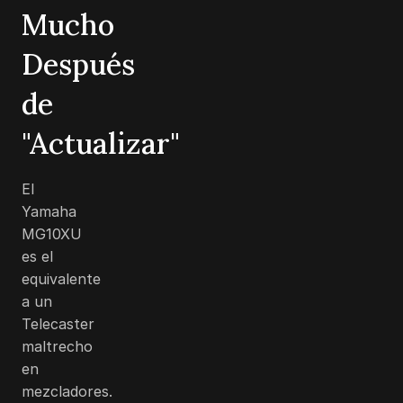
Mucho
Después
de
"Actualizar"
El
Yamaha
MG10XU
es el
equivalente
a un
Telecaster
maltrecho
en
mezcladores.