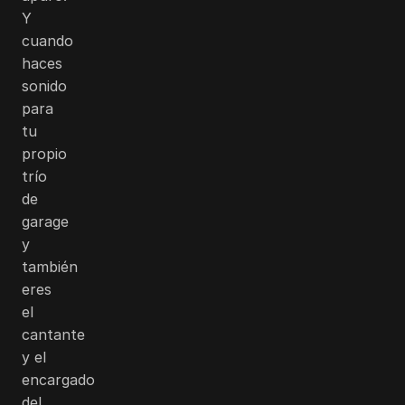
Y
cuando
haces
sonido
para
tu
propio
trío
de
garage
y
también
eres
el
cantante
y el
encargado
del