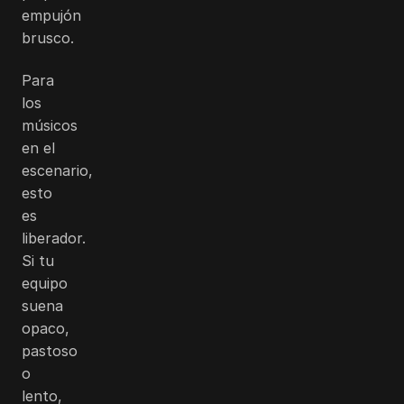
empujón
brusco.
Para
los
músicos
en el
escenario,
esto
es
liberador.
Si tu
equipo
suena
opaco,
pastoso
o
lento,