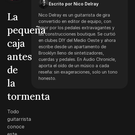
Escrito por Nico Delray
La
Nico Delray es un guitarrista de gira
convertido en editor de equipo, con
pequeña
amor por los pedales extravagantes y
las construcciones boutique. Se curtió
caja
en clubes DIY del Medio Oeste y ahora
escribe desde un apartamento de
antes
Brooklyn lleno de sintetizadores,
cuerdas y pedales. En Audio Chronicle,
aporta el oído de un músico a cada
de
reseña: sin exageraciones, solo un tono
honesto.
la
tormenta
Todo
guitarrista
conoce
este