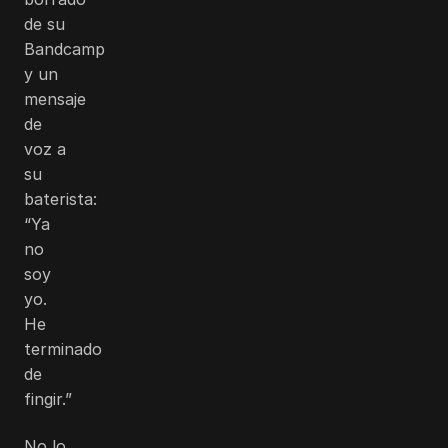
de su
Bandcamp
y un
mensaje
de
voz a
su
baterista:
“Ya
no
soy
yo.
He
terminado
de
fingir.”
No lo