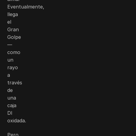
Eventualmente,
llega
el
Gran
Golpe
—
como
un
rayo
a
través
de
una
caja
DI
oxidada.
Pero