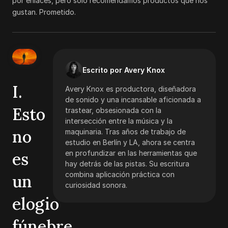
por enlaces, pero solo recomendamos productos que nos
gustan. Prometido.
Escrito por Avery Knox
I.
Avery Knox es productora, diseñadora
de sonido y una incansable aficionada a
Esto
trastear, obsesionada con la
intersección entre la música y la
no
maquinaria. Tras años de trabajo de
estudio en Berlín y LA, ahora se centra
es
en profundizar en las herramientas que
hay detrás de las pistas. Su escritura
combina aplicación práctica con
un
curiosidad sonora.
elogio
fúnebre