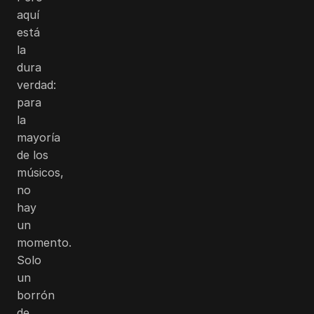
aquí
está
la
dura
verdad:
para
la
mayoría
de los
músicos,
no
hay
un
momento.
Solo
un
borrón
de