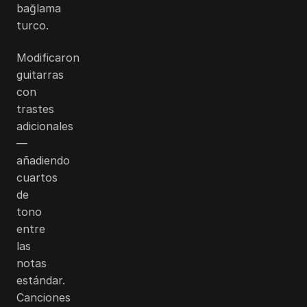
bağlama
turco.
Modificaron
guitarras
con
trastes
adicionales
—
añadiendo
cuartos
de
tono
entre
las
notas
estándar.
Canciones