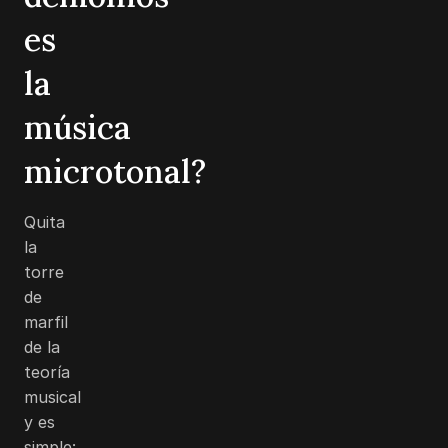
es
la
música
microtonal?
Quita
la
torre
de
marfil
de la
teoría
musical
y es
simple: