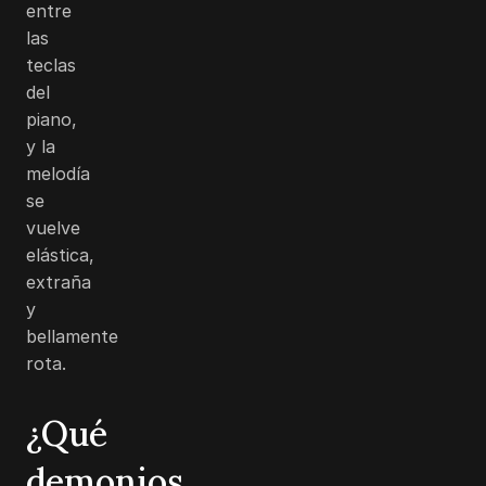
entre
las
teclas
del
piano,
y la
melodía
se
vuelve
elástica,
extraña
y
bellamente
rota.
¿Qué
demonios