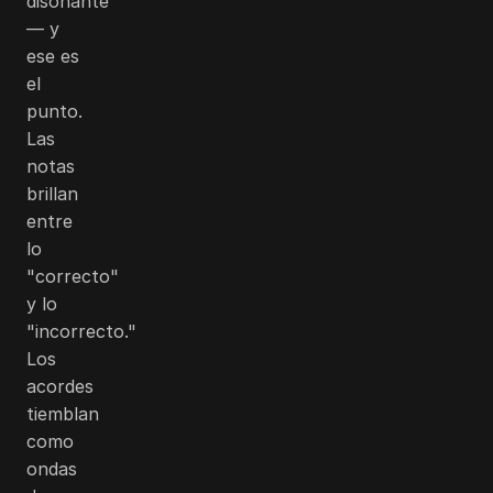
disonante
— y
ese es
el
punto.
Las
notas
brillan
entre
lo
"correcto"
y lo
"incorrecto."
Los
acordes
tiemblan
como
ondas