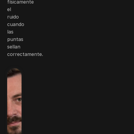
físicamente
el
ruido
cuando
las
puntas
sellan
correctamente.