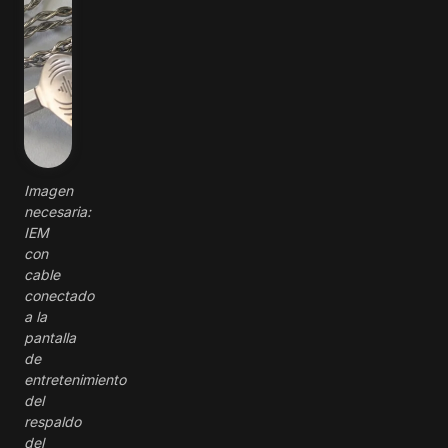
Imagen
necesaria:
IEM
con
cable
conectado
a la
pantalla
de
entretenimiento
del
respaldo
del