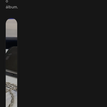
o
álbum.