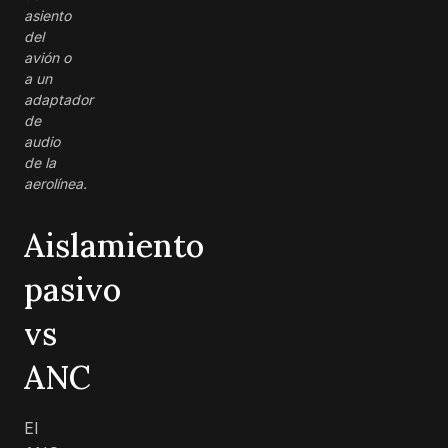
asiento
del
avión o
a un
adaptador
de
audio
de la
aerolínea.
Aislamiento
pasivo
vs
ANC
El