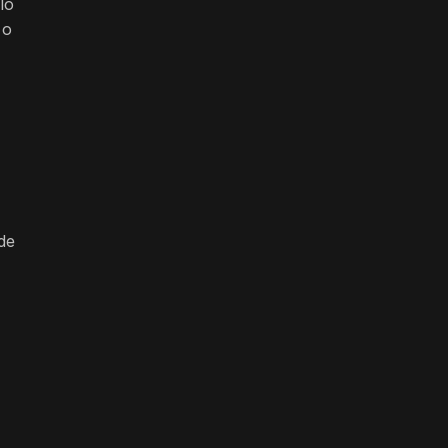
lo
 o
de