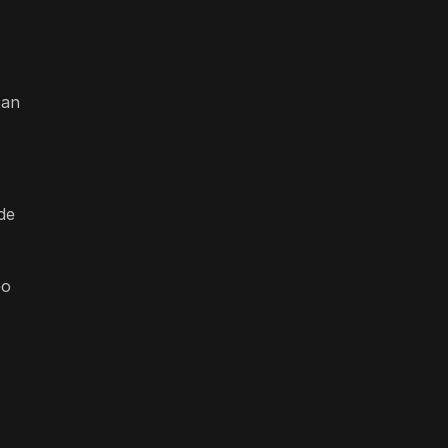
tan
de
eo