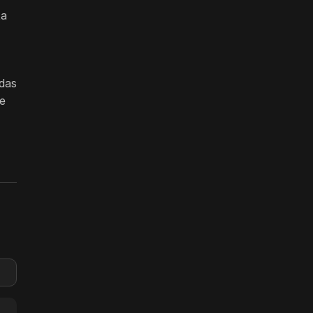
ta
das
te