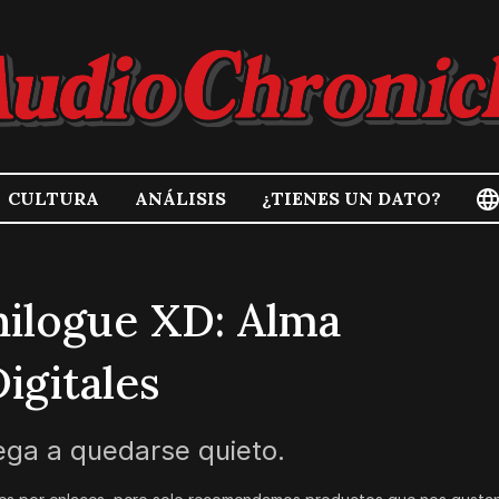
CULTURA
ANÁLISIS
¿TIENES UN DATO?
nilogue XD: Alma
igitales
iega a quedarse quieto.