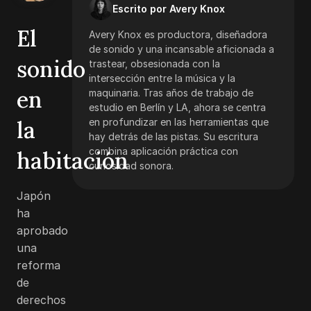
Escrito por Avery Knox
El
Avery Knox es productora, diseñadora
de sonido y una incansable aficionada a
sonido
trastear, obsesionada con la
intersección entre la música y la
en
maquinaria. Tras años de trabajo de
estudio en Berlín y LA, ahora se centra
la
en profundizar en las herramientas que
hay detrás de las pistas. Su escritura
combina aplicación práctica con
habitación
curiosidad sonora.
Japón
ha
aprobado
una
reforma
de
derechos