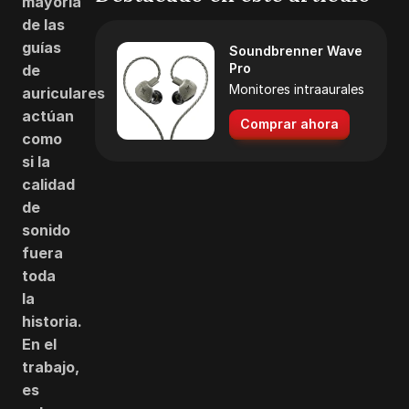
mayoría
de las
guías
Soundbrenner Wave
Pro
de
Monitores intraaurales
auriculares
actúan
Comprar ahora
como
si la
calidad
de
sonido
fuera
toda
la
historia.
En el
trabajo,
es