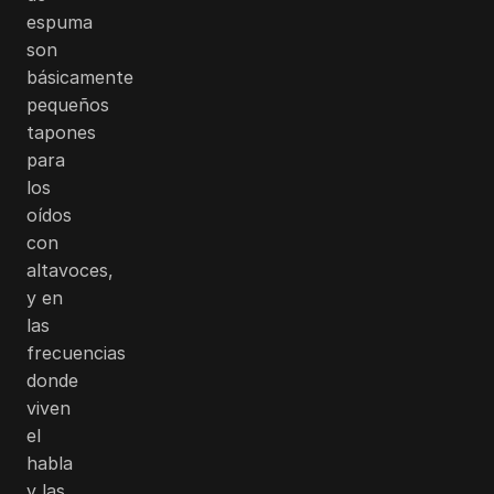
espuma
son
básicamente
pequeños
tapones
para
los
oídos
con
altavoces,
y en
las
frecuencias
donde
viven
el
habla
y las